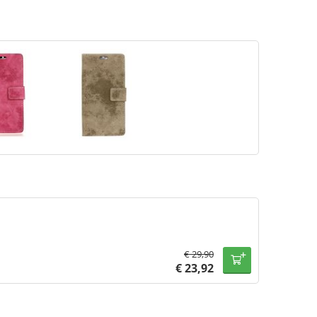
€
29,90
€
23,92