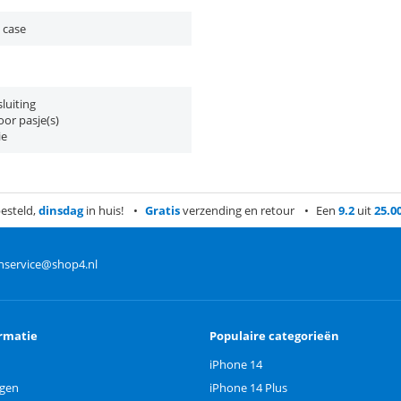
 case
luiting
or pasje(s)
ie
esteld,
dinsdag
in huis!
Gratis
verzending en retour
Een
9.2
uit
25.0
nservice@shop4.nl
rmatie
Populaire categorieën
iPhone 14
ngen
iPhone 14 Plus