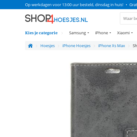
Op werkdagen voor 13:00 uur besteld, dinsdag in huis!
•
Grat
Kies je categorie
Samsung
iPhone
Xiaomi
Hoesjes
iPhone Hoesjes
iPhone Xs Max
Sh