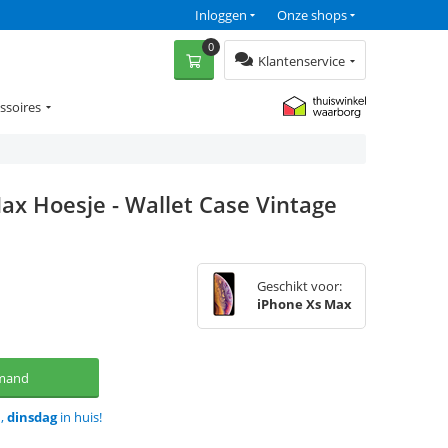
Inloggen
Onze shops
0
Klantenservice
ssoires
ax Hoesje - Wallet Case Vintage
Geschikt voor:
iPhone Xs Max
lmand
d,
dinsdag
in huis!