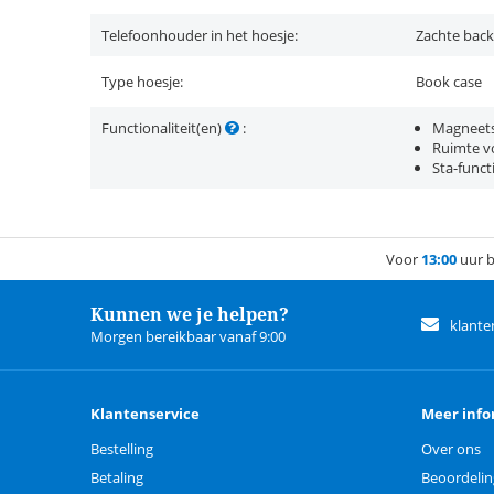
Telefoonhouder in het hoesje:
Zachte back
Type hoesje:
Book case
Functionaliteit(en)
:
Magneets
Ruimte vo
Sta-funct
Voor
13:00
uur b
Kunnen we je helpen?
klante
Morgen bereikbaar vanaf 9:00
Klantenservice
Meer info
Bestelling
Over ons
Betaling
Beoordeli