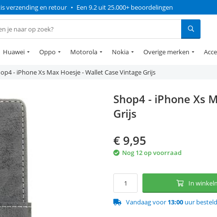
is verzending en retour
•
Een 9.2 uit 25.000+ beoordelingen
Huawei
Oppo
Motorola
Nokia
Overige merken
Acce
op4 - iPhone Xs Max Hoesje - Wallet Case Vintage Grijs
Shop4 - iPhone Xs M
Grijs
€
9,95
Nog 12 op voorraad
In winke
Vandaag voor
13:00
uur bestel