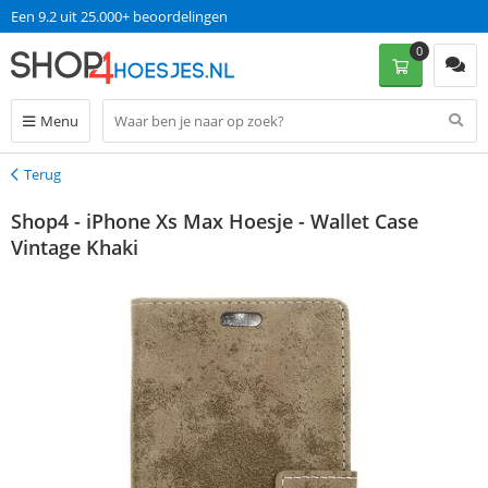
Een 9.2 uit 25.000+ beoordelingen
0
Menu
Terug
Terug
Shop4 - iPhone Xs Max Hoesje - Wallet Case
Vintage Khaki