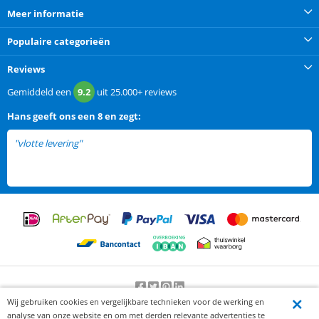
Meer informatie
Populaire categorieën
Reviews
Gemiddeld een
9.2
uit
25.000+
reviews
Hans
geeft ons een
8 en zegt:
"vlotte levering"
Wij gebruiken cookies en vergelijkbare technieken voor de werking en
Beoordeling door klanten:
9.2
/
10
-
25000
beoordelingen
analyse van onze website en om met derden relevante advertenties te