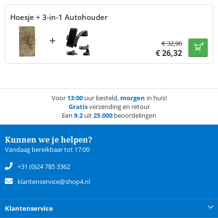
Hoesje + 3-in-1 Autohouder
+
€
32,90
€
26,32
Voor
13:00
uur besteld,
morgen
in huis!
Gratis
verzending en retour
Een
9.2
uit
25.000
beoordelingen
Kunnen we je helpen?
Vandaag bereikbaar tot 17:00
+31 (0)24 785 3362
klantenservice@shop4.nl
Klantenservice