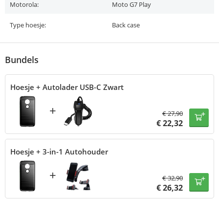
Motorola:
Moto G7 Play
Type hoesje:
Back case
Bundels
Hoesje + Autolader USB-C Zwart
+
€
27,90
€
22,32
Hoesje + 3-in-1 Autohouder
+
€
32,90
€
26,32