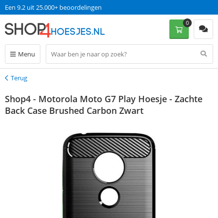
Een 9.2 uit 25.000+ beoordelingen
0
Menu
Terug
Terug
Shop4 - Motorola Moto G7 Play Hoesje - Zachte
Back Case Brushed Carbon Zwart