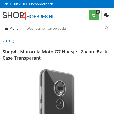
Een 9.2 uit 25.000+ beoordelingen
0
Menu
Terug
Terug
Shop4 - Motorola Moto G7 Hoesje - Zachte Back
Case Transparant