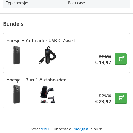
Type hoesje:
Back case
Bundels
Hoesje + Autolader USB-C Zwart
+
€
24,90
€
19,92
Hoesje + 3-in-1 Autohouder
+
€
29,90
€
23,92
Voor
13:00
uur besteld,
morgen
in huis!