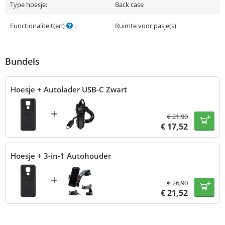
Type hoesje:
Back case
Functionaliteit(en)
:
Ruimte voor pasje(s)
Bundels
Hoesje + Autolader USB-C Zwart
+
€
21,90
€
17,52
Hoesje + 3-in-1 Autohouder
+
€
26,90
€
21,52