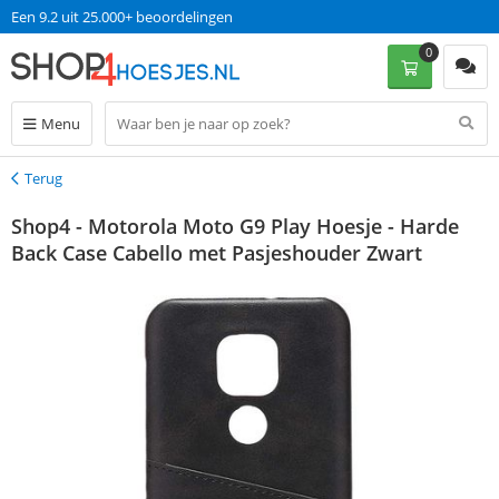
Een 9.2 uit 25.000+ beoordelingen
0
Menu
Terug
Terug
Shop4 - Motorola Moto G9 Play Hoesje - Harde
Back Case Cabello met Pasjeshouder Zwart