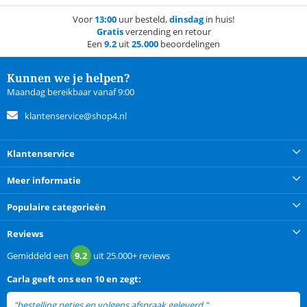
Voor
13:00
uur besteld,
dinsdag
in huis!
Gratis
verzending en retour
Een
9.2
uit
25.000
beoordelingen
Kunnen we je helpen?
Maandag bereikbaar vanaf 9:00
klantenservice@shop4.nl
Klantenservice
Meer informatie
Populaire categorieën
Reviews
Gemiddeld een
9.2
uit
25.000+
reviews
Carla
geeft ons een
10 en zegt:
"bestelling netjes en volgens afspraak geleverd."