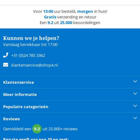
Voor
13:00
uur besteld,
morgen
in huis!
Gratis
verzending en retour
Een
9.2
uit
25.000
beoordelingen
Kunnen we je helpen?
Vandaag bereikbaar tot 17:00
+31 (0)24 785 3362
klantenservice@shop4.nl
Klantenservice
Meer informatie
Populaire categorieën
Reviews
Gemiddeld een
9.2
uit
25.000+
reviews
Renate
geeft ons een
10 en zegt: