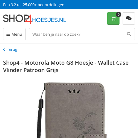
Een 9.2 uit 25.000+ beoordelingen
0
Menu
Terug
Terug
Shop4 - Motorola Moto G8 Hoesje - Wallet Case
Vlinder Patroon Grijs