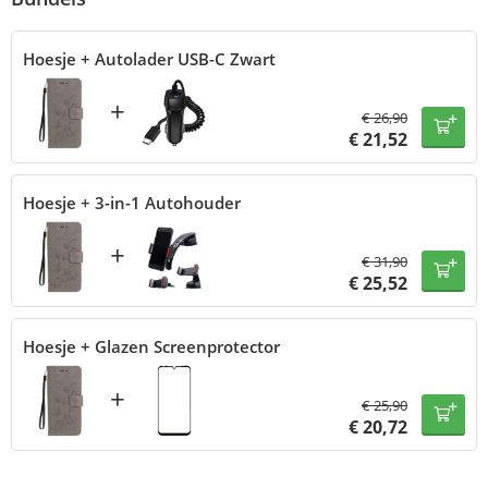
Hoesje + Autolader USB-C Zwart
+
€
26,90
€
21,52
Hoesje + 3-in-1 Autohouder
+
€
31,90
€
25,52
Hoesje + Glazen Screenprotector
+
€
25,90
€
20,72