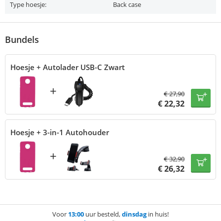
Type hoesje:
Back case
Bundels
Hoesje + Autolader USB-C Zwart
+
€
27,90
€
22,32
Hoesje + 3-in-1 Autohouder
+
€
32,90
€
26,32
Voor
13:00
uur besteld,
dinsdag
in huis!