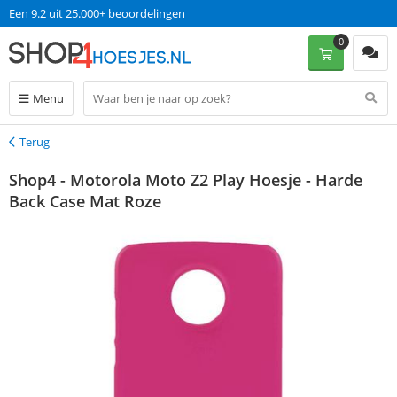
Een 9.2 uit 25.000+ beoordelingen
0
Menu
Terug
Terug
Shop4 - Motorola Moto Z2 Play Hoesje - Harde
Back Case Mat Roze