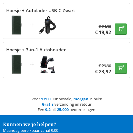
Hoesje + Autolader USB-C Zwart
+
€
24,90
€
19,92
Hoesje + 3-in-1 Autohouder
+
€
29,90
€
23,92
Voor
13:00
uur besteld,
morgen
in huis!
Gratis
verzending en retour
Een
9.2
uit
25.000
beoordelingen
Kunnen we je helpen?
Maandag bereikbaar vanaf 9:00