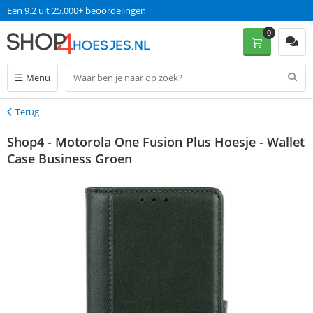
Een 9.2 uit 25.000+ beoordelingen
0
Menu
Terug
Terug
Shop4 - Motorola One Fusion Plus Hoesje - Wallet
Case Business Groen