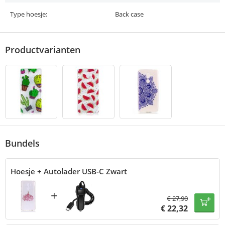
Type hoesje:
Back case
Productvarianten
Bundels
Hoesje + Autolader USB-C Zwart
+
€
27,90
€
22,32