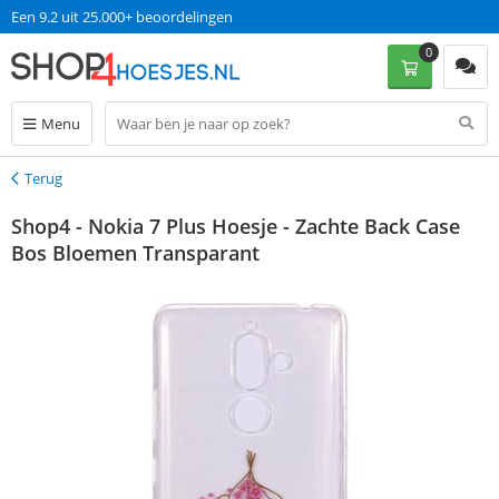
Een 9.2 uit 25.000+ beoordelingen
0
Menu
Terug
Terug
Shop4 - Nokia 7 Plus Hoesje - Zachte Back Case
Bos Bloemen Transparant