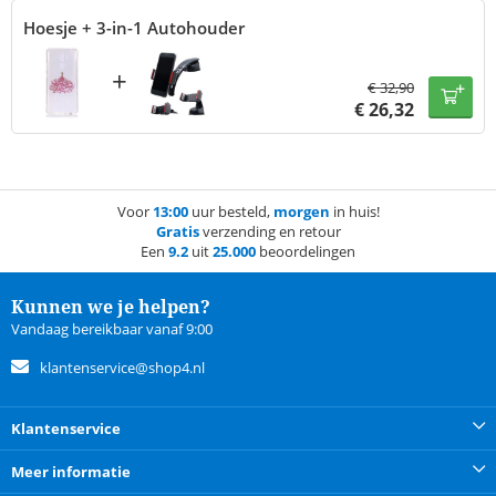
Hoesje + 3-in-1 Autohouder
+
€
32,90
€
26,32
Voor
13:00
uur besteld,
morgen
in huis!
Gratis
verzending en retour
Een
9.2
uit
25.000
beoordelingen
Kunnen we je helpen?
Vandaag bereikbaar vanaf 9:00
klantenservice@shop4.nl
Klantenservice
Meer informatie