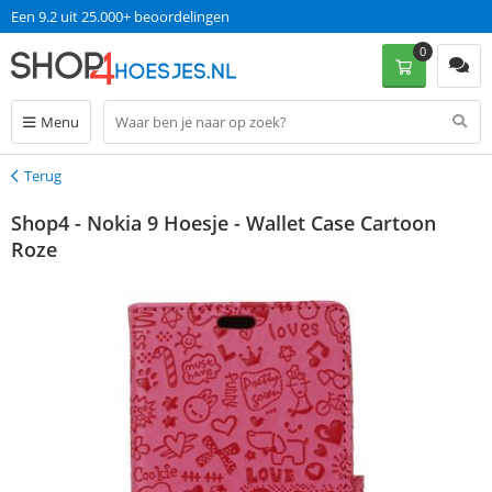
Een 9.2 uit 25.000+ beoordelingen
0
Menu
Terug
Terug
Shop4 - Nokia 9 Hoesje - Wallet Case Cartoon
Roze