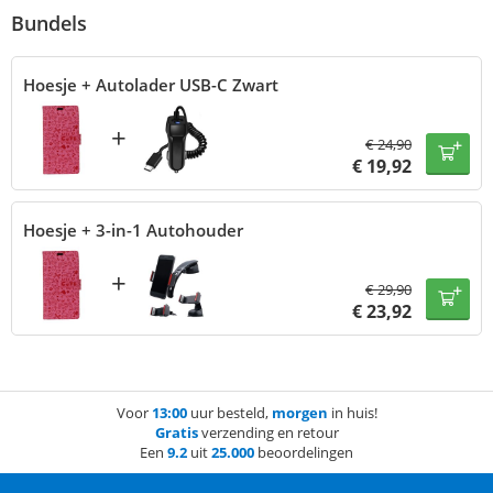
Bundels
Hoesje + Autolader USB-C Zwart
+
€
24,90
€
19,92
Hoesje + 3-in-1 Autohouder
+
€
29,90
€
23,92
Voor
13:00
uur besteld,
morgen
in huis!
Gratis
verzending en retour
Een
9.2
uit
25.000
beoordelingen