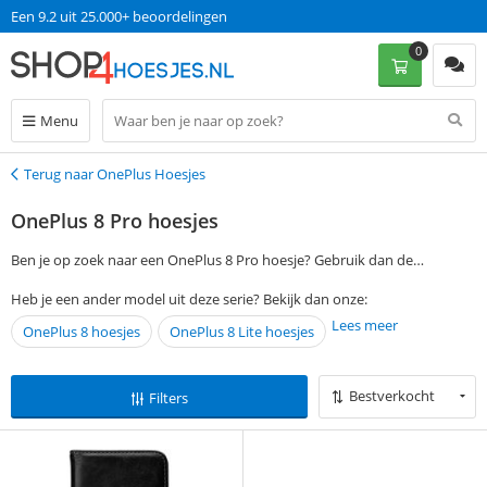
Een 9.2 uit 25.000+ beoordelingen
0
Menu
Terug naar OnePlus Hoesjes
Terug
OnePlus 8 Pro hoesjes
Ben je op zoek naar een OnePlus 8 Pro hoesje? Gebruik dan de
filtermogelijkheden aan de linkerkant van deze pagina om jouw
Heb je een ander model uit deze serie? Bekijk dan onze:
favoriete case te vinden. Bestel vervolgens op werkdagen voor 13:00 en
Lees meer
OnePlus 8 hoesjes
OnePlus 8 Lite hoesjes
ontvang jouw OnePlus 8 Pro hoesje de volgende dag al, zonder
verzendkosten.
Bestverkocht
Filters