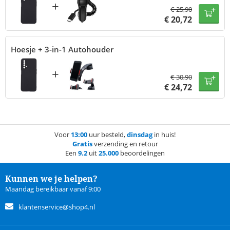
+
€
25,90
€
20,72
Hoesje + 3-in-1 Autohouder
+
€
30,90
€
24,72
Voor
13:00
uur besteld,
dinsdag
in huis!
Gratis
verzending en retour
Een
9.2
uit
25.000
beoordelingen
Kunnen we je helpen?
Maandag bereikbaar vanaf 9:00
klantenservice@shop4.nl