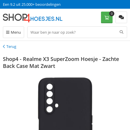
Een 9.2 uit 25.000+ beoordelingen
0
Menu
Terug
Terug
Shop4 - Realme X3 SuperZoom Hoesje - Zachte
Back Case Mat Zwart