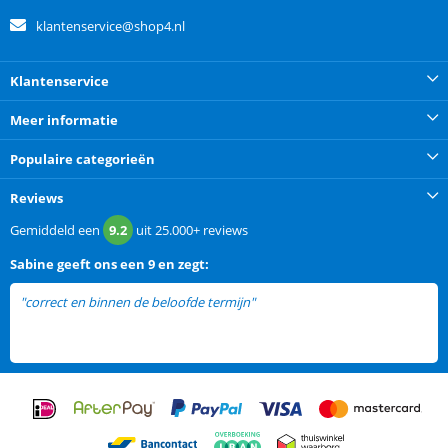
klantenservice@shop4.nl
Klantenservice
Meer informatie
Populaire categorieën
Reviews
Gemiddeld een
9.2
uit
25.000+
reviews
Sabine
geeft ons een
9 en zegt:
"correct en binnen de beloofde termijn"