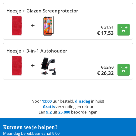
Hoesje + Glazen Screenprotector
+
€
21,91
€
17,53
Hoesje + 3-in-1 Autohouder
+
€
32,90
€
26,32
Voor
13:00
uur besteld,
dinsdag
in huis!
Gratis
verzending en retour
Een
9.2
uit
25.000
beoordelingen
Kunnen we je helpen?
Maandag bereikbaar vanaf 9:00