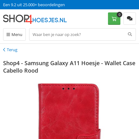
Een 9.2 uit 25.000+ beoordelingen
0
Menu
Terug
Terug
Shop4 - Samsung Galaxy A11 Hoesje - Wallet Case
Cabello Rood