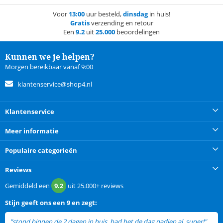
Voor
13:00
uur besteld,
dinsdag
in huis!
Gratis
verzending en retour
Een
9.2
uit
25.000
beoordelingen
Kunnen we je helpen?
Morgen bereikbaar vanaf 9:00
klantenservice@shop4.nl
Klantenservice
Meer informatie
Populaire categorieën
Reviews
Gemiddeld een
9.2
uit
25.000+
reviews
Stijn
geeft ons een
9 en zegt:
"stond binnen de 2 dagen in huis, had het de dag nadien al. super!"