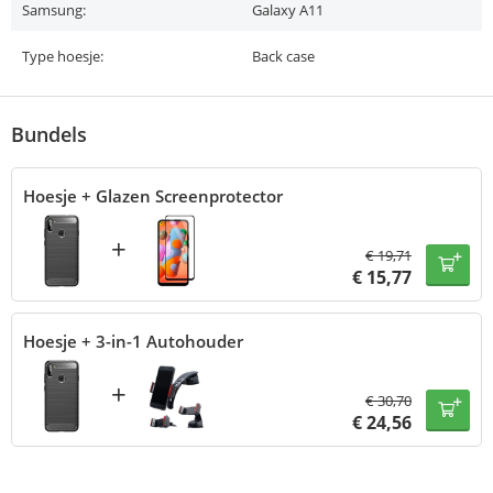
Samsung:
Galaxy A11
Type hoesje:
Back case
Bundels
Hoesje + Glazen Screenprotector
+
€
19,71
€
15,77
Hoesje + 3-in-1 Autohouder
+
€
30,70
€
24,56