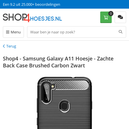
Een 9.2 uit 25.000+ beoordelingen
0
Menu
Terug
Terug
Shop4 - Samsung Galaxy A11 Hoesje - Zachte
Back Case Brushed Carbon Zwart