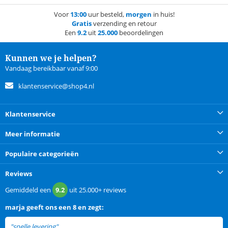
Voor
13:00
uur besteld,
morgen
in huis!
Gratis
verzending en retour
Een
9.2
uit
25.000
beoordelingen
Kunnen we je helpen?
Vandaag bereikbaar vanaf 9:00
klantenservice@shop4.nl
Klantenservice
Meer informatie
Populaire categorieën
Reviews
Gemiddeld een
9.2
uit
25.000+
reviews
marja
geeft ons een
8 en zegt:
"snelle levering"