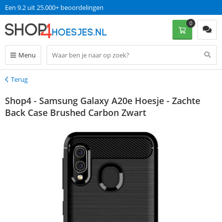
Een 9.2 uit 25.000+ beoordelingen
0
Menu
Terug
Terug
Shop4 - Samsung Galaxy A20e Hoesje - Zachte
Back Case Brushed Carbon Zwart