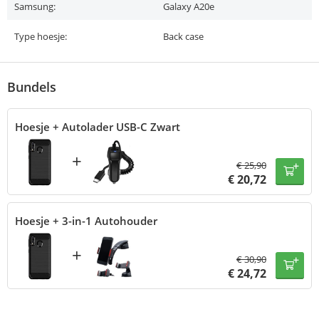
Samsung:
Galaxy A20e
Type hoesje:
Back case
Bundels
Hoesje + Autolader USB-C Zwart
+
€
25,90
€
20,72
Hoesje + 3-in-1 Autohouder
+
€
30,90
€
24,72