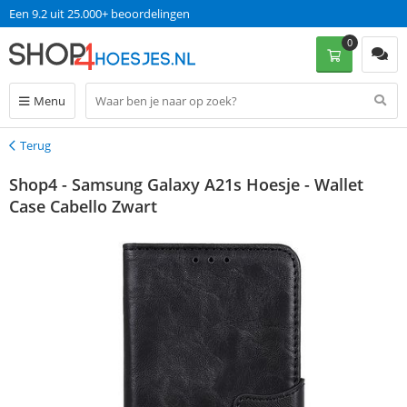
Een 9.2 uit 25.000+ beoordelingen
0
Menu
Terug
Terug
Shop4 - Samsung Galaxy A21s Hoesje - Wallet
Case Cabello Zwart