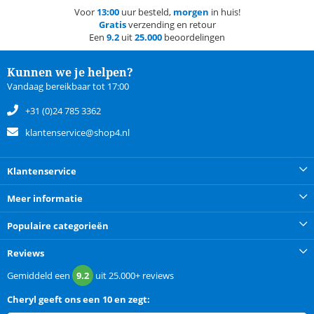
Voor
13:00
uur besteld,
morgen
in huis!
Gratis
verzending en retour
Een
9.2
uit
25.000
beoordelingen
Kunnen we je helpen?
Vandaag bereikbaar tot 17:00
+31 (0)24 785 3362
klantenservice@shop4.nl
Klantenservice
Meer informatie
Populaire categorieën
Reviews
Gemiddeld een
9.2
uit
25.000+
reviews
Cheryl
geeft ons een
10 en zegt: