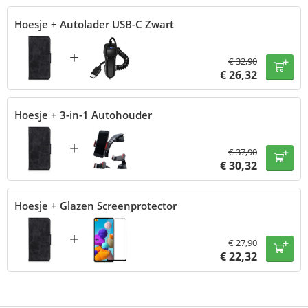
Hoesje + Autolader USB-C Zwart
+
€
32,90
€
26,32
Hoesje + 3-in-1 Autohouder
+
€
37,90
€
30,32
Hoesje + Glazen Screenprotector
+
€
27,90
€
22,32