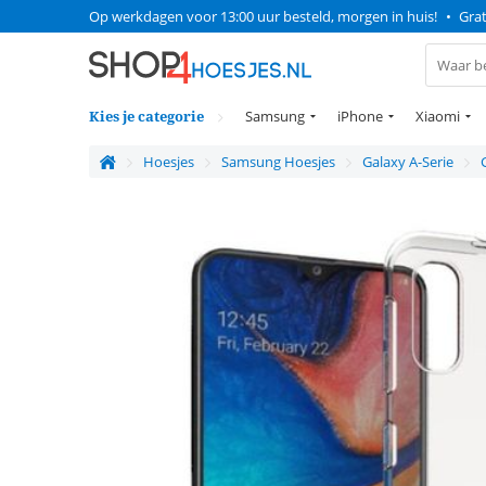
Op werkdagen voor 13:00 uur besteld, morgen in huis!
•
Grat
Kies je categorie
Samsung
iPhone
Xiaomi
Hoesjes
Samsung Hoesjes
Galaxy A-Serie