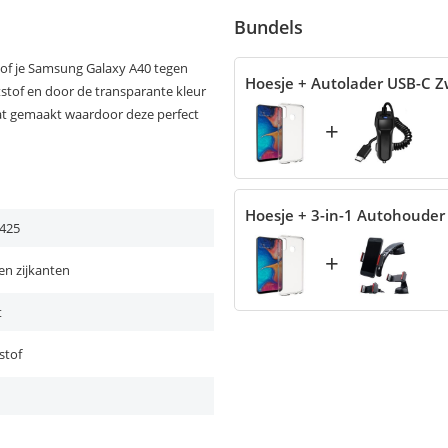
Bundels
of je Samsung Galaxy A40 tegen
Hoesje + Autolader USB-C Z
tstof en door de transparante kleur
maat gemaakt waardoor deze perfect
+
Hoesje + 3-in-1 Autohouder
425
+
en zijkanten
t
stof