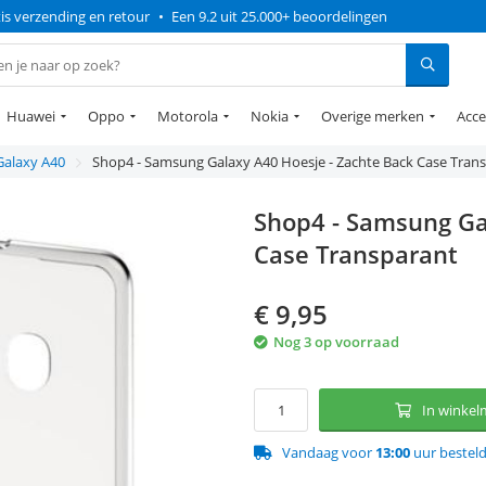
is verzending en retour
•
Een 9.2 uit 25.000+ beoordelingen
Huawei
Oppo
Motorola
Nokia
Overige merken
Acce
Galaxy A40
Shop4 - Samsung Galaxy A40 Hoesje - Zachte Back Case Tran
Shop4 - Samsung Ga
Case Transparant
€
9,95
Nog 3 op voorraad
In winke
Vandaag voor
13:00
uur bestel