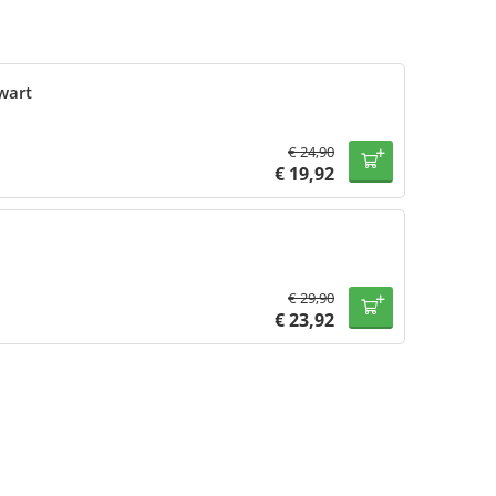
wart
€
24,90
€
19,92
€
29,90
€
23,92