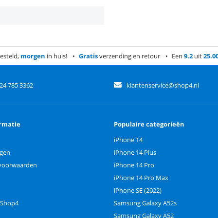
esteld,
morgen
in huis!
Gratis
verzending en retour
Een
9.2
uit
25.0
)24 785 3362
klantenservice@shop4.nl
rmatie
Populaire categorieën
iPhone 14
ngen
iPhone 14 Plus
voorwaarden
iPhone 14 Pro
iPhone 14 Pro Max
iPhone SE (2022)
 Shop4
Samsung Galaxy A52s
Samsung Galaxy A52