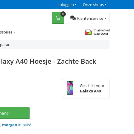
Inloggen
Onze shops
0
Klantenservice
ssoires
sparant
laxy A40 Hoesje - Zachte Back
Geschikt voor:
Galaxy A40
lmand
d,
morgen
in huis!