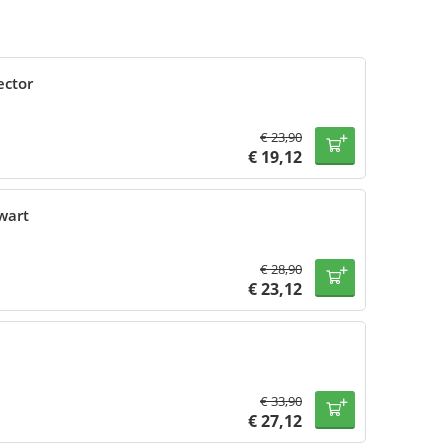
ector
€
23,90
€
19,12
wart
€
28,90
€
23,12
€
33,90
€
27,12