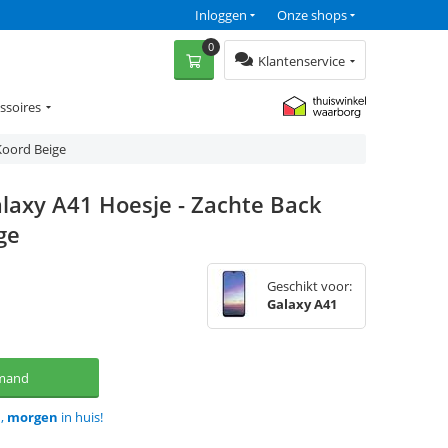
Inloggen
Onze shops
0
Klantenservice
ssoires
Koord Beige
laxy A41 Hoesje - Zachte Back
ge
Geschikt voor:
Galaxy A41
lmand
d,
morgen
in huis!