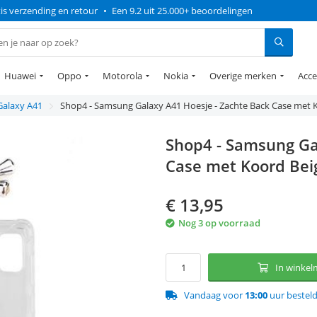
is verzending en retour
•
Een 9.2 uit 25.000+ beoordelingen
Huawei
Oppo
Motorola
Nokia
Overige merken
Acce
Galaxy A41
Shop4 - Samsung Galaxy A41 Hoesje - Zachte Back Case met 
Shop4 - Samsung Ga
Case met Koord Bei
€
13,95
Nog 3 op voorraad
In winke
Vandaag voor
13:00
uur bestel