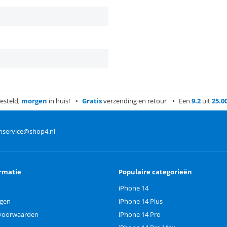
esteld,
morgen
in huis!
Gratis
verzending en retour
Een
9.2
uit
25.0
nservice@shop4.nl
rmatie
Populaire categorieën
iPhone 14
ngen
iPhone 14 Plus
voorwaarden
iPhone 14 Pro