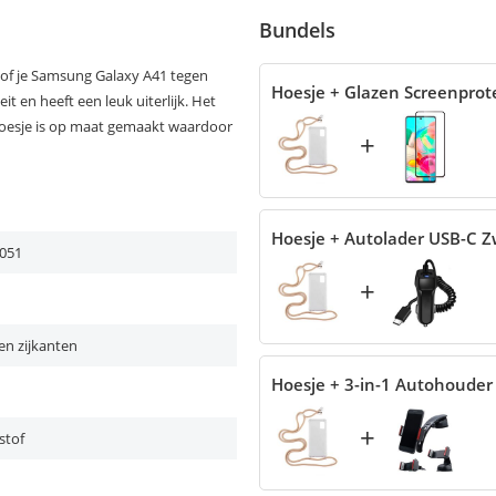
Bundels
of je Samsung Galaxy A41 tegen
Hoesje + Glazen Screenprot
it en heeft een leuk uiterlijk. Het
hoesje is op maat gemaakt waardoor
+
Hoesje + Autolader USB-C Z
051
+
en zijkanten
Hoesje + 3-in-1 Autohouder
+
stof