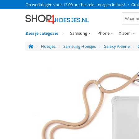
Op werkdagen voor 13:00 uur besteld, morgen in huis!
•
Grat
Kies je categorie
Samsung
iPhone
Xiaomi
Hoesjes
Samsung Hoesjes
Galaxy A-Serie