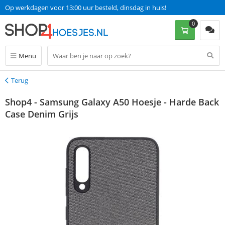
Op werkdagen voor 13:00 uur besteld, dinsdag in huis!
0
Menu
Terug
Terug
Shop4 - Samsung Galaxy A50 Hoesje - Harde Back
Case Denim Grijs