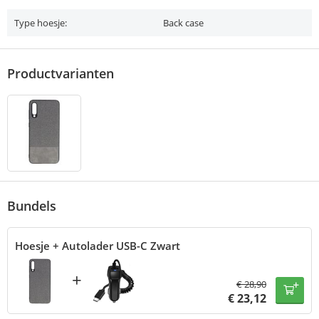
Type hoesje:
Back case
Productvarianten
Bundels
Hoesje + Autolader USB-C Zwart
+
€
28,90
€
23,12