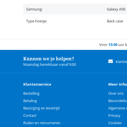
Samsung:
Galaxy A50
Type hoesje:
Back case
Voor
13:00
uur b
Kunnen we je helpen?
klante
Maandag bereikbaar vanaf 9:00
Klantenservice
Meer info
Bestelling
Over ons
Betaling
Beoordeli
Bezorging en levertijd
Algemene 
Contact
Privacy
Ruilen en retourneren
Cookies