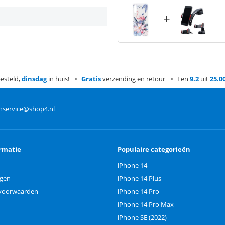
+
esteld,
dinsdag
in huis!
Gratis
verzending en retour
Een
9.2
uit
25.0
nservice@shop4.nl
rmatie
Populaire categorieën
iPhone 14
ngen
iPhone 14 Plus
voorwaarden
iPhone 14 Pro
iPhone 14 Pro Max
iPhone SE (2022)