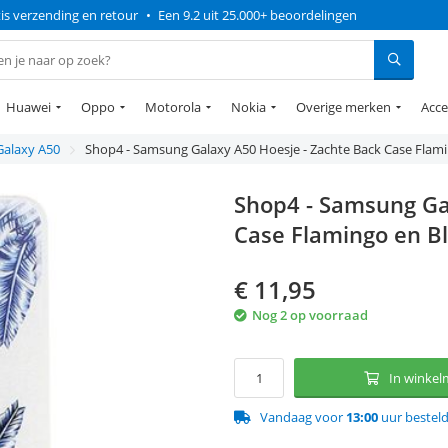
is verzending en retour
•
Een 9.2 uit 25.000+ beoordelingen
Huawei
Oppo
Motorola
Nokia
Overige merken
Acce
Galaxy A50
Shop4 - Samsung Galaxy A50 Hoesje - Zachte Back Case Fla
Shop4 - Samsung Ga
Case Flamingo en 
€
11,95
Nog 2 op voorraad
In winke
Vandaag voor
13:00
uur bestel