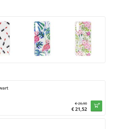
wart
€
26,90
€
21,52