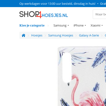
Op werkdagen voor 13:00 uur besteld, dinsdag in huis!
•
Grat
Kies je categorie
Samsung
iPhone
Xiaomi
Hoesjes
Samsung Hoesjes
Galaxy A-Serie