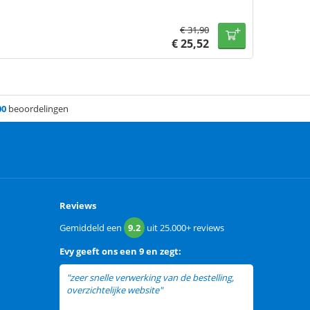
€
31,90
€
25,52
00
beoordelingen
Reviews
Gemiddeld een
9.2
uit
25.000+
reviews
Evy
geeft ons een
9 en zegt:
"zeer snelle verwerking van de bestelling,
overzichtelijke website"