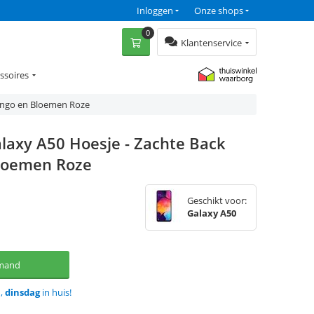
Inloggen
Onze shops
0
Klantenservice
ssoires
mingo en Bloemen Roze
laxy A50 Hoesje - Zachte Back
Bloemen Roze
Geschikt voor:
Galaxy A50
lmand
d,
dinsdag
in huis!