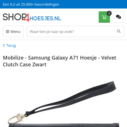
Een 9.2 uit 25.000+ beoordelingen
0
Menu
Terug
Terug
Mobilize - Samsung Galaxy A71 Hoesje - Velvet
Clutch Case Zwart