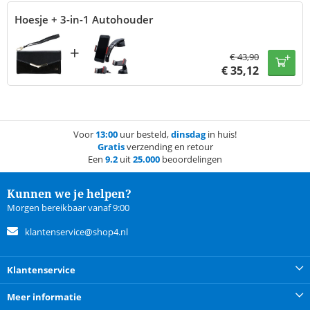
Hoesje + 3-in-1 Autohouder
+
€
43,90
€
35,12
Voor
13:00
uur besteld,
dinsdag
in huis!
Gratis
verzending en retour
Een
9.2
uit
25.000
beoordelingen
Kunnen we je helpen?
Morgen bereikbaar vanaf 9:00
klantenservice@shop4.nl
Klantenservice
Meer informatie