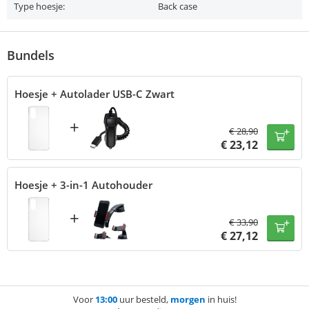
Type hoesje:
Back case
Bundels
Hoesje + Autolader USB-C Zwart
+
€
28,90
€
23,12
Hoesje + 3-in-1 Autohouder
+
€
33,90
€
27,12
Voor
13:00
uur besteld,
morgen
in huis!