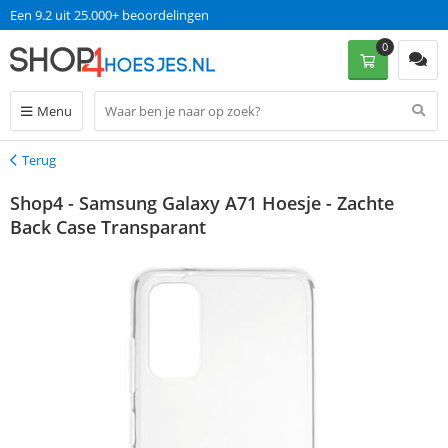
Een 9.2 uit 25.000+ beoordelingen
0
Menu
Terug
Terug
Shop4 - Samsung Galaxy A71 Hoesje - Zachte
Back Case Transparant