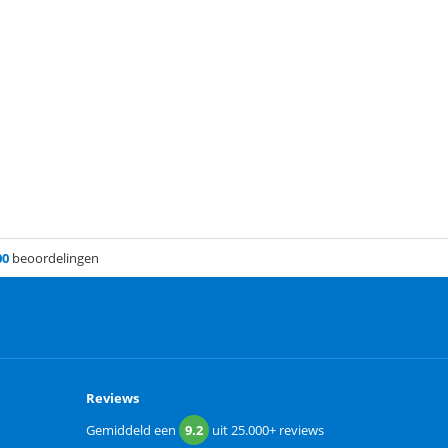
00
beoordelingen
Reviews
Gemiddeld een
9.2
uit
25.000+
reviews