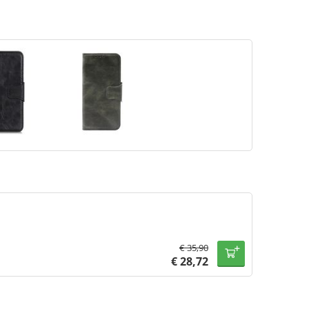
€
35,90
€
28,72