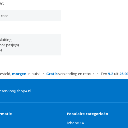
 5G
 case
luiting
or pasje(s)
ie
esteld,
morgen
in huis!
Gratis
verzending en retour
Een
9.2
uit
25.0
nservice@shop4.nl
rmatie
Populaire categorieën
iPhone 14