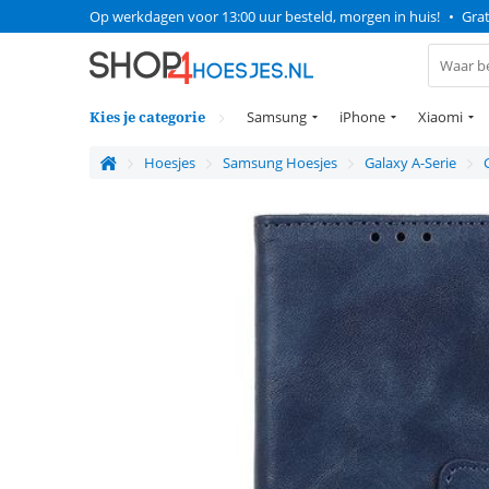
Op werkdagen voor 13:00 uur besteld, morgen in huis!
•
Grat
Kies je categorie
Samsung
iPhone
Xiaomi
Hoesjes
Samsung Hoesjes
Galaxy A-Serie