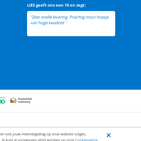
LIES
geeft ons een
10 en zegt:
"Zeer snelle levering. Prachtig mooi hoesje
van hoge kwaliteit."
ijen ook jouw internetgedrag op onze website volgen,
 Je kunt je voorkeuren altijd wijzigen op onze
Cookiepagina
.