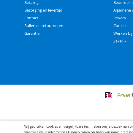
Betaling
Beoordeli
Bezorging en levertijd
Algemene 
Contact
Privacy
Ruilen en retourneren
Cookies
Garantie
Werken bij
Zakelijk
Wij gebruiken cookies en vergelijkbare technieken om je bezoek aan o
waarmee we je advertenties kunnen tonen op basis van jouw interesses. 