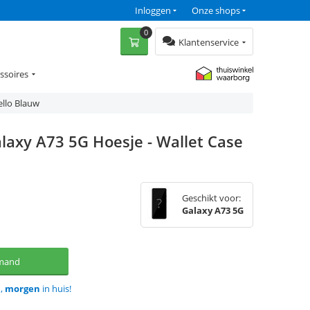
Inloggen
Onze shops
0
Klantenservice
ssoires
ello Blauw
laxy A73 5G Hoesje - Wallet Case
Geschikt voor:
Galaxy A73 5G
lmand
d,
morgen
in huis!