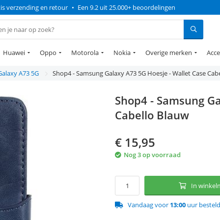
is verzending en retour
•
Een 9.2 uit 25.000+ beoordelingen
Huawei
Oppo
Motorola
Nokia
Overige merken
Acce
Galaxy A73 5G
Shop4 - Samsung Galaxy A73 5G Hoesje - Wallet Case Cab
Shop4 - Samsung Ga
Cabello Blauw
€
15,95
Nog 3 op voorraad
In winke
Vandaag voor
13:00
uur bestel