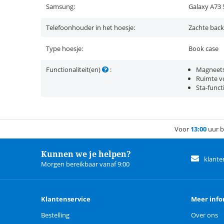
Samsung:
Galaxy A73
Telefoonhouder in het hoesje:
Zachte back
Type hoesje:
Book case
Functionaliteit(en)
:
Magneets
Ruimte vo
Sta-funct
Voor
13:00
uur b
Kunnen we je helpen?
klante
Morgen bereikbaar vanaf 9:00
Klantenservice
Meer info
Bestelling
Over ons