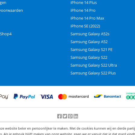
ngen
iPhone 14 Plus
voorwaarden
iPhone 14 Pro
iPhone 14 Pro Max
iPhone SE (2022)
 Shop4
Samsung Galaxy A52s
Samsung Galaxy A52
Samsung Galaxy S21 FE
Samsung Galaxy S22
Samsung Galaxy S22 Ultra
Samsung Galaxy S22 Plus
Beoordeling door klanten:
9.2
/
10
-
25000
beoordelingen
nze website beter en persoonlijker te maken. Met de cookies kunnen wij en derde part
© 2012-2026 Knaak Commerce B.V.
Als je gebruik blijft maken van onze website, gaan we er vanuit dat je dat goed vindt.