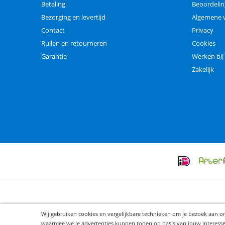
Betaling
Beoordeli
Bezorging en levertijd
Algemene 
Contact
Privacy
Ruilen en retourneren
Cookies
Garantie
Werken bij
Zakelijk
Wij gebruiken cookies en vergelijkbare technieken om je bezoek aan o
waarmee we je advertenties kunnen tonen op basis van jouw interesses. 