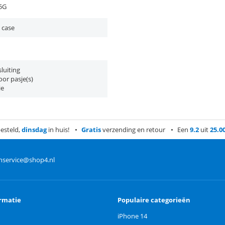
 5G
 case
luiting
or pasje(s)
ie
esteld,
dinsdag
in huis!
Gratis
verzending en retour
Een
9.2
uit
25.0
nservice@shop4.nl
rmatie
Populaire categorieën
iPhone 14