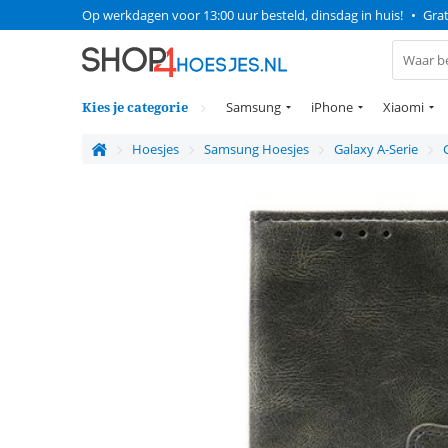
Op werkdagen voor 13:00 uur besteld, dinsdag in huis!
•
Grat
Kies je categorie
Samsung
iPhone
Xiaomi
Hoesjes
Samsung Hoesjes
Galaxy A-Serie