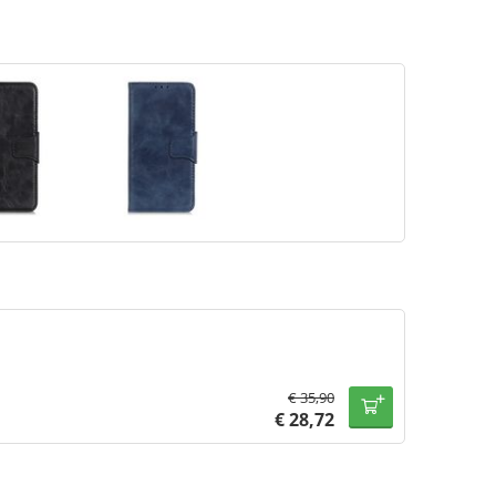
€
35,90
€
28,72