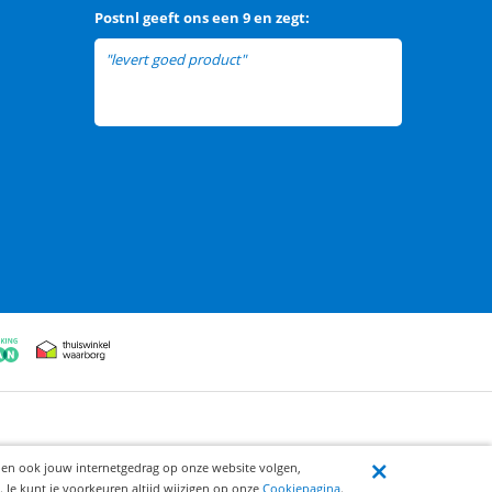
Postnl
geeft ons een
9 en zegt:
"levert goed product"
ijen ook jouw internetgedrag op onze website volgen,
 Je kunt je voorkeuren altijd wijzigen op onze
Cookiepagina
.