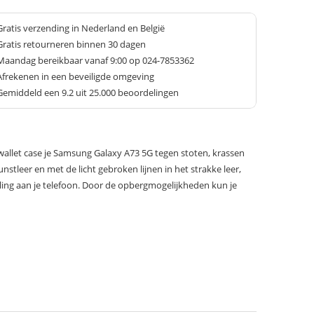
Gratis verzending in Nederland en België
Gratis retourneren binnen 30 dagen
Maandag bereikbaar vanaf 9:00 op 024-7853362
Afrekenen in een beveiligde omgeving
Gemiddeld een
9.2
uit 25.000 beoordelingen
allet case je Samsung Galaxy A73 5G tegen stoten, krassen
nstleer en met de licht gebroken lijnen in het strakke leer,
traling aan je telefoon. Door de opbergmogelijkheden kun je