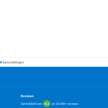
00
beoordelingen
Reviews
Gemiddeld een
9.2
uit
25.000+
reviews