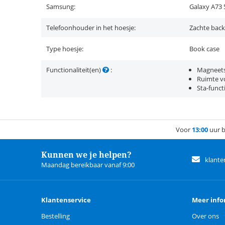
Samsung:
Galaxy A73
Telefoonhouder in het hoesje:
Zachte back
Type hoesje:
Book case
Functionaliteit(en)
:
Magneets
Ruimte vo
Sta-funct
Voor
13:00
uur b
Kunnen we je helpen?
klante
Maandag bereikbaar vanaf 9:00
Klantenservice
Meer info
Bestelling
Over ons