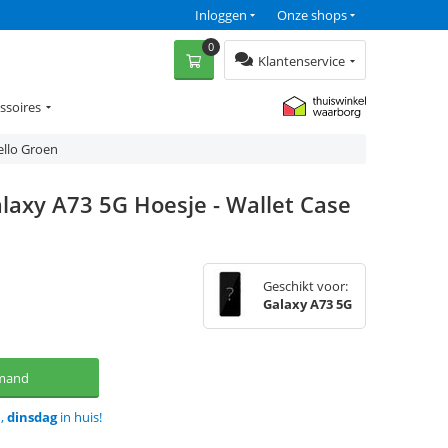
Inloggen
Onze shops
0
Klantenservice
ssoires
ello Groen
laxy A73 5G Hoesje - Wallet Case
Geschikt voor:
Galaxy A73 5G
lmand
d,
dinsdag
in huis!