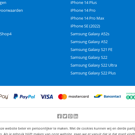
ngen
iPhone 14 Plus
voorwaarden
iPhone 14 Pro
iPhone 14 Pro Max
iPhone SE (2022)
 Shop4
Samsung Galaxy A52s
Samsung Galaxy A52
Samsung Galaxy S21 FE
Samsung Galaxy S22
Samsung Galaxy S22 Ultra
Samsung Galaxy S22 Plus
Beoordeling door klanten:
9.2
/
10
-
25000
beoordelingen
nze website beter en persoonlijker te maken. Met de cookies kunnen wij en derde part
© 2012-2026 Knaak Commerce B.V.
Als je gebruik blijft maken van onze website, gaan we er vanuit dat je dat goed vindt.