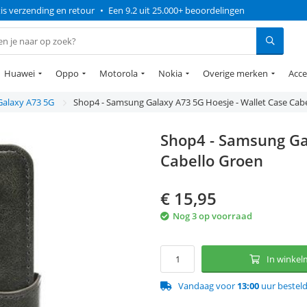
is verzending en retour
•
Een 9.2 uit 25.000+ beoordelingen
Huawei
Oppo
Motorola
Nokia
Overige merken
Acce
Galaxy A73 5G
Shop4 - Samsung Galaxy A73 5G Hoesje - Wallet Case Cab
Shop4 - Samsung Ga
Cabello Groen
€
15,95
Nog 3 op voorraad
In winke
Vandaag voor
13:00
uur bestel