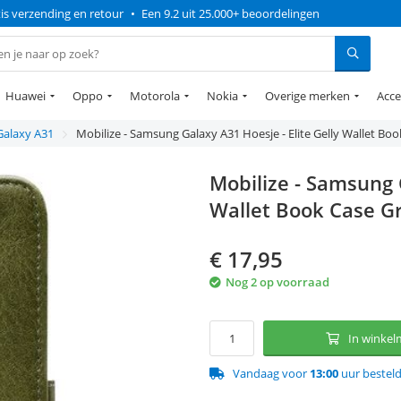
is verzending en retour
•
Een 9.2 uit 25.000+ beoordelingen
Huawei
Oppo
Motorola
Nokia
Overige merken
Acce
Galaxy A31
Mobilize - Samsung Galaxy A31 Hoesje - Elite Gelly Wallet Bo
Mobilize - Samsung G
Wallet Book Case G
€
17,95
Nog 2 op voorraad
In winke
Vandaag voor
13:00
uur bestel