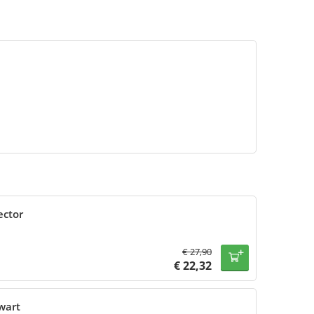
ector
€
27,90
€
22,32
wart