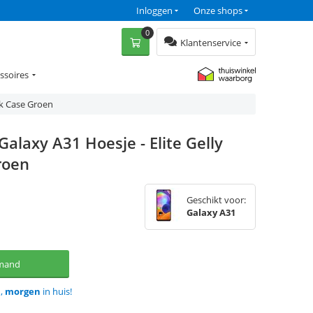
Inloggen
Onze shops
0
Klantenservice
ssoires
ok Case Groen
alaxy A31 Hoesje - Elite Gelly
roen
Geschikt voor:
Galaxy A31
lmand
d,
morgen
in huis!