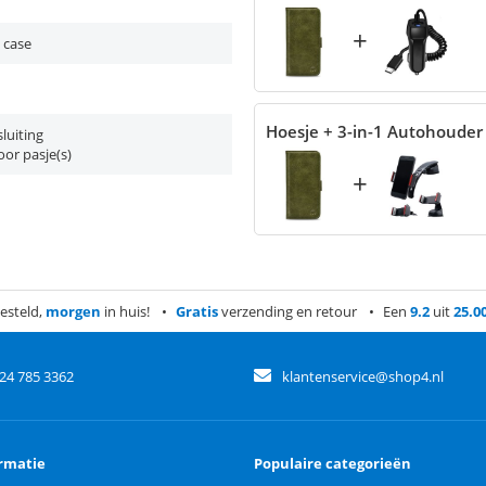
+
 case
Hoesje + 3-in-1 Autohouder
luiting
or pasje(s)
+
esteld,
morgen
in huis!
Gratis
verzending en retour
Een
9.2
uit
25.0
)24 785 3362
klantenservice@shop4.nl
rmatie
Populaire categorieën