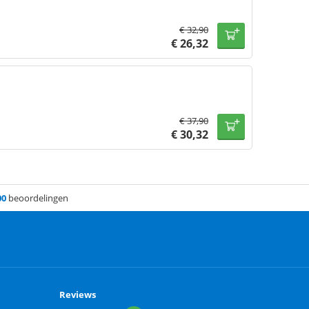
€
32,90
€
26,32
€
37,90
€
30,32
00
beoordelingen
Reviews