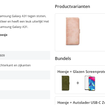
Productvarianten
Samsung Galaxy A31 tegen stoten,
leer en heeft een leuk uiterlijk! Het
 Samsung Galaxy A31.
oesje
609
Bundels
chterkant en zijkanten
Hoesje + Glazen Screenprot
+
Hoesje + Autolader USB-C Z