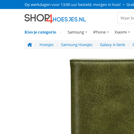
Op werkdagen voor 13:00 uur besteld, morgen in huis!
•
Grat
Kies je categorie
Samsung
iPhone
Xiaomi
Hoesjes
Samsung Hoesjes
Galaxy A-Serie