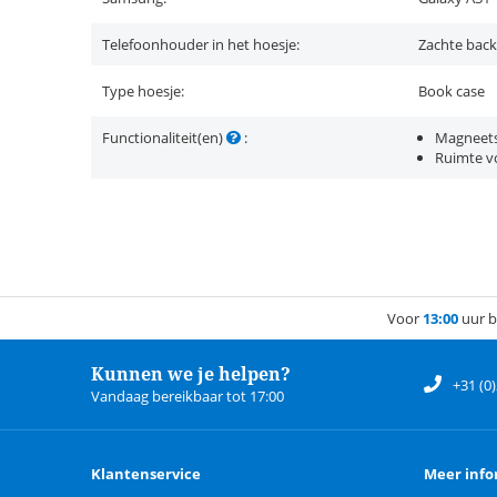
Telefoonhouder in het hoesje:
Zachte back
Type hoesje:
Book case
Functionaliteit(en)
:
Magneets
Ruimte vo
Voor
13:00
uur b
Kunnen we je helpen?
+31 (0
Vandaag bereikbaar tot 17:00
Klantenservice
Meer info