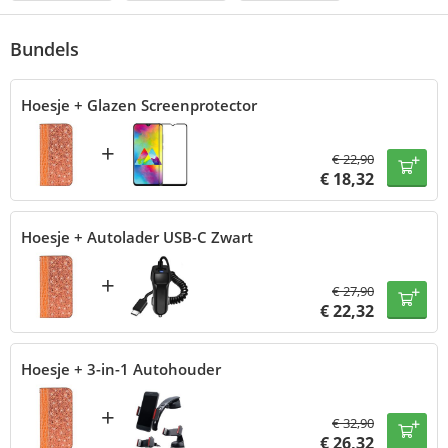
Bundels
Hoesje + Glazen Screenprotector
+
€
22,90
€
18,32
Hoesje + Autolader USB-C Zwart
+
€
27,90
€
22,32
Hoesje + 3-in-1 Autohouder
+
€
32,90
€
26,32