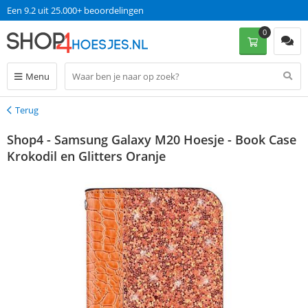
Een 9.2 uit 25.000+ beoordelingen
0
Menu
Terug
Terug
Shop4 - Samsung Galaxy M20 Hoesje - Book Case
Krokodil en Glitters Oranje