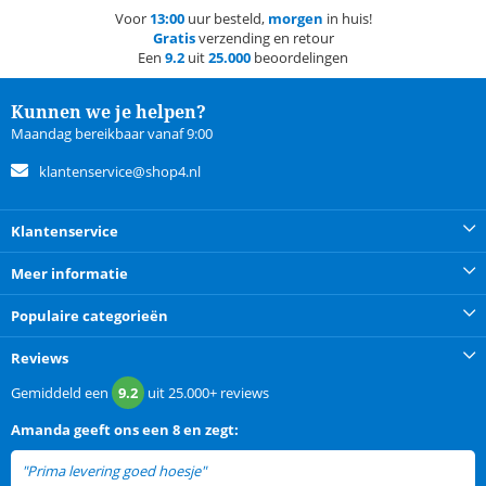
Voor
13:00
uur besteld,
morgen
in huis!
Gratis
verzending en retour
Een
9.2
uit
25.000
beoordelingen
Kunnen we je helpen?
Maandag bereikbaar vanaf 9:00
klantenservice@shop4.nl
Klantenservice
Meer informatie
Populaire categorieën
Reviews
Gemiddeld een
9.2
uit
25.000+
reviews
Amanda
geeft ons een
8 en zegt:
"Prima levering goed hoesje"