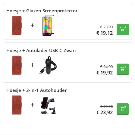
Hoesje + Glazen Screenprotector
+
€
23,90
€
19,12
Hoesje + Autolader USB-C Zwart
+
€
24,90
€
19,92
Hoesje + 3-in-1 Autohouder
+
€
29,90
€
23,92