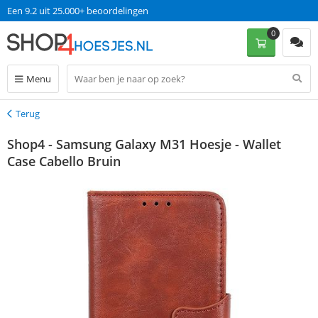
Een 9.2 uit 25.000+ beoordelingen
0
Menu
Terug
Terug
Shop4 - Samsung Galaxy M31 Hoesje - Wallet
Case Cabello Bruin