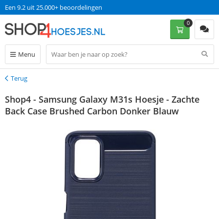
Een 9.2 uit 25.000+ beoordelingen
0
Menu
Terug
Terug
Shop4 - Samsung Galaxy M31s Hoesje - Zachte
Back Case Brushed Carbon Donker Blauw