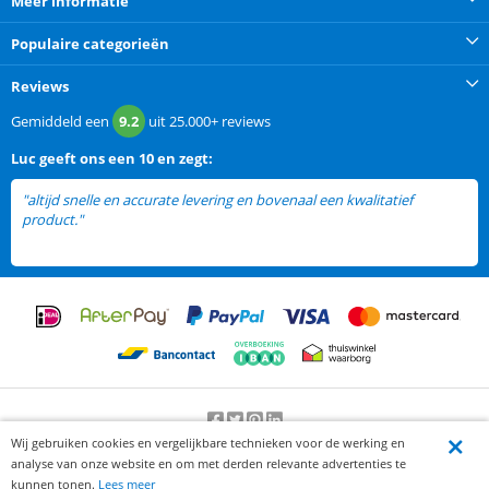
Meer informatie
Populaire categorieën
Reviews
Gemiddeld een
9.2
uit
25.000+
reviews
Luc
geeft ons een
10 en zegt:
"altijd snelle en accurate levering en bovenaal een kwalitatief
product."
Wij gebruiken cookies en vergelijkbare technieken voor de werking en
Beoordeling door klanten:
9.2
/
10
-
25000
beoordelingen
analyse van onze website en om met derden relevante advertenties te
© 2012-2026 Knaak Commerce B.V.
kunnen tonen.
Lees meer