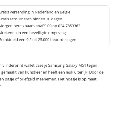
Gratis verzending in Nederland en België
Gratis retourneren binnen 30 dagen
Morgen bereikbaar vanaf 9:00 op 024-7853362
Afrekenen in een beveiligde omgeving
Gemiddeld een
9.2
uit 25.000 beoordelingen
vlinderprint wallet case je Samsung Galaxy M51 tegen
s gemaakt van kunstleer en heeft een leuk uiterlijk! Door de
en pasje of briefgeld meenemen. Het hoesje is op maat
r