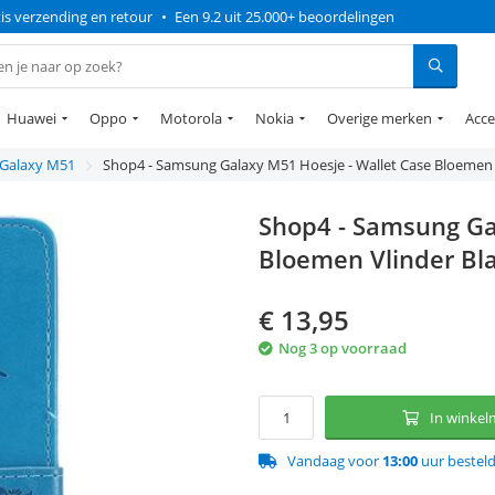
is verzending en retour
•
Een 9.2 uit 25.000+ beoordelingen
Huawei
Oppo
Motorola
Nokia
Overige merken
Acce
Galaxy M51
Shop4 - Samsung Galaxy M51 Hoesje - Wallet Case Bloemen 
Shop4 - Samsung Ga
Bloemen Vlinder Bl
€
13,95
Nog 3 op voorraad
In winke
Vandaag voor
13:00
uur bestel