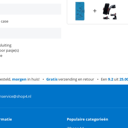
+
 case
luiting
or pasje(s)
ie
esteld,
morgen
in huis!
Gratis
verzending en retour
Een
9.2
uit
25.0
nservice@shop4.nl
rmatie
Populaire categorieën