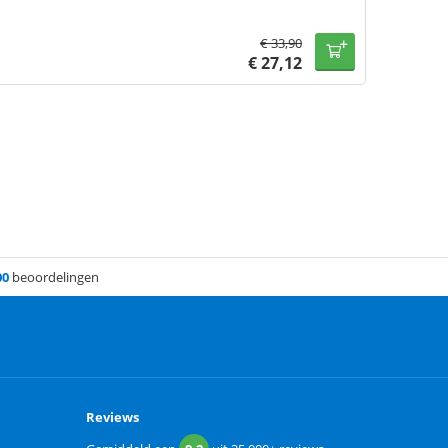
€
33,90
€
27,12
00
beoordelingen
Reviews