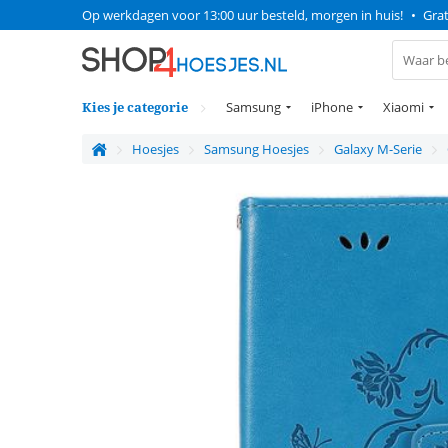
Op werkdagen voor 13:00 uur besteld, morgen in huis!
•
Grat
Kies je categorie
Samsung
iPhone
Xiaomi
Hoesjes
Samsung Hoesjes
Galaxy M-Serie