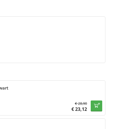
wart
€
28,90
€
23,12