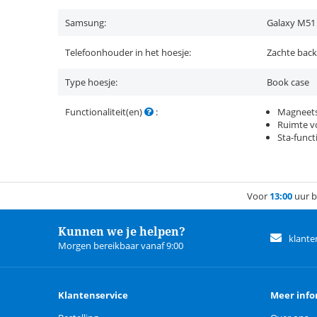
Samsung:
Galaxy M51
Telefoonhouder in het hoesje:
Zachte back
Type hoesje:
Book case
Functionaliteit(en)
:
Magneets
Ruimte vo
Sta-funct
Voor
13:00
uur b
Kunnen we je helpen?
klante
Morgen bereikbaar vanaf 9:00
Klantenservice
Meer info