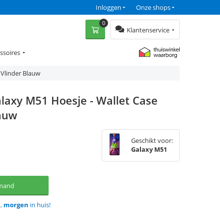
Inloggen
Onze shops
0
Klantenservice
ssoires
Vlinder Blauw
laxy M51 Hoesje - Wallet Case
auw
Geschikt voor:
Galaxy M51
lmand
d,
morgen
in huis!