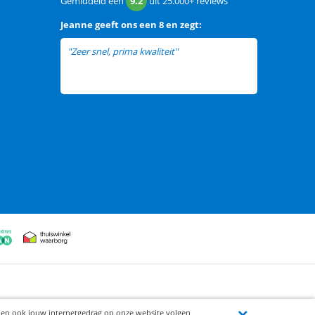
Gemiddeld een
9.2
uit
25.000+
reviews
Jeanne
geeft ons een
8 en zegt:
"Zeer snel, prima kwaliteit"
ijen ook jouw internetgedrag op onze website volgen,