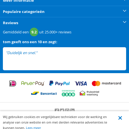
Meer informatie
Populaire categorieën
Reviews
Gemiddeld een
9.2
uit
25.000+
reviews
tom
geeft ons een
10 en zegt:
"Duidelijk en snel."
Wij gebruiken cookies en vergelijkbare technieken voor de werking en
Beoordeling door klanten:
9.2
/
10
-
25000
beoordelingen
analyse van onze website en om met derden relevante advertenties te
© 2012-2026 Knaak Commerce B.V.
kunnen tonen.
Lees meer