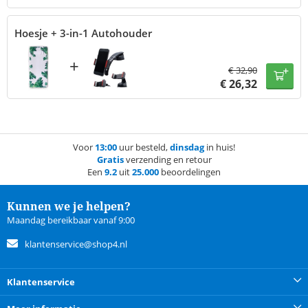
Hoesje + 3-in-1 Autohouder
+
€
32,90
€
26,32
Voor
13:00
uur besteld,
dinsdag
in huis!
Gratis
verzending en retour
Een
9.2
uit
25.000
beoordelingen
Kunnen we je helpen?
Maandag bereikbaar vanaf 9:00
klantenservice@shop4.nl
Klantenservice