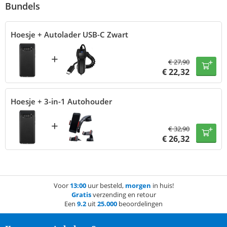
Bundels
Hoesje + Autolader USB-C Zwart
+
€
27,90
€
22,32
Hoesje + 3-in-1 Autohouder
+
€
32,90
€
26,32
Voor
13:00
uur besteld,
morgen
in huis!
Gratis
verzending en retour
Een
9.2
uit
25.000
beoordelingen