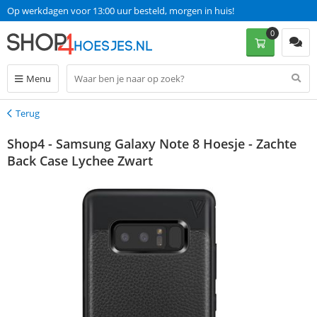
Op werkdagen voor 13:00 uur besteld, morgen in huis!
0
Menu
Terug
Terug
Shop4 - Samsung Galaxy Note 8 Hoesje - Zachte
Back Case Lychee Zwart