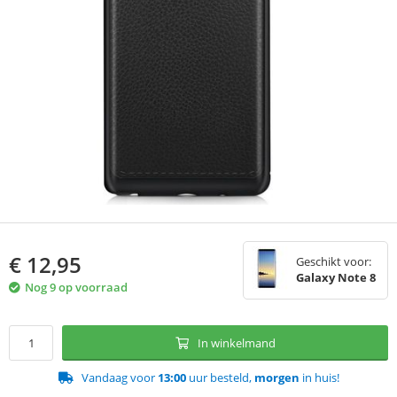
€
12,95
Geschikt voor:
Galaxy Note 8
Nog 9 op voorraad
In winkelmand
Vandaag voor
13:00
uur besteld,
morgen
in huis!