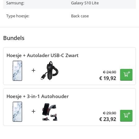
Samsung:
Galaxy S10 Lite
Type hoesje:
Back case
Bundels
Hoesje + Autolader USB-C Zwart
+
€
24,90
€
19,92
Hoesje + 3-in-1 Autohouder
+
€
29,90
€
23,92