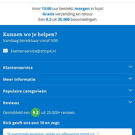
Voor
13:00
uur besteld,
morgen
in huis!
Gratis
verzending en retour
Een
9.2
uit
25.000
beoordelingen
Kunnen we je helpen?
Vandaag bereikbaar vanaf 9:00
klantenservice@shop4.nl
Klantenservice
Meer informatie
Populaire categorieën
Reviews
Gemiddeld een
9.2
uit
25.000+
reviews
Rick
geeft ons een
10 en zegt:
"Supersnelle levering, wilde na aflevering product..."
lees meer