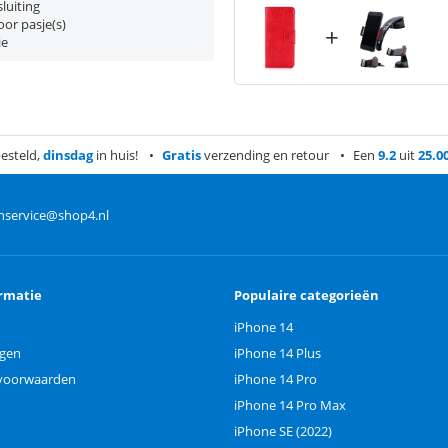
luiting
or pasje(s)
+
ie
esteld,
dinsdag
in huis!
Gratis
verzending en retour
Een
9.2
uit
25.0
nservice@shop4.nl
rmatie
Populaire categorieën
iPhone 14
ngen
iPhone 14 Plus
voorwaarden
iPhone 14 Pro
iPhone 14 Pro Max
iPhone SE (2022)