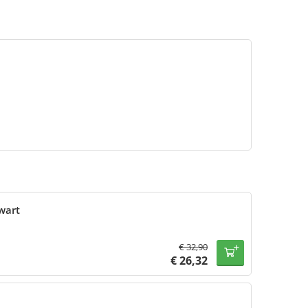
wart
€
32,90
€
26,32