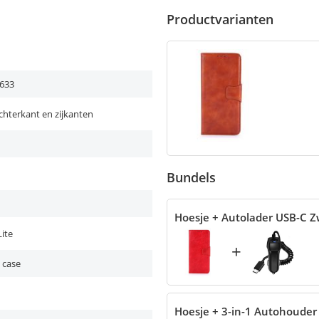
Productvarianten
633
chterkant en zijkanten
Bundels
Hoesje + Autolader USB-C Z
Lite
+
 case
Hoesje + 3-in-1 Autohouder