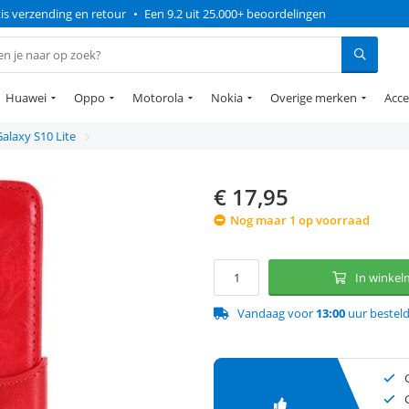
is verzending en retour
•
Een 9.2 uit 25.000+ beoordelingen
Huawei
Oppo
Motorola
Nokia
Overige merken
Acce
alaxy S10 Lite
€
17,95
Nog maar 1 op voorraad
In winke
Vandaag voor
13:00
uur bestel