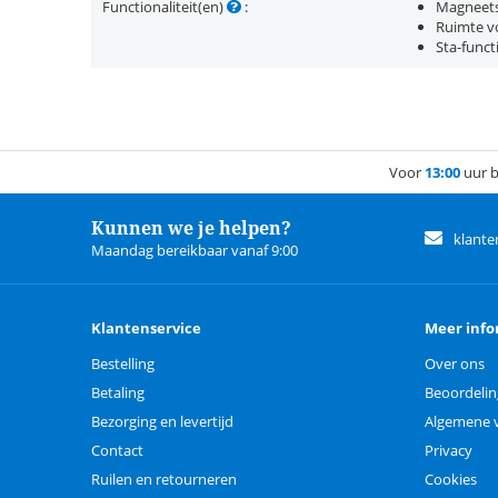
Functionaliteit(en)
:
Magneets
Ruimte vo
Sta-funct
Voor
13:00
uur b
Kunnen we je helpen?
klante
Maandag bereikbaar vanaf 9:00
Klantenservice
Meer info
Bestelling
Over ons
Betaling
Beoordeli
Bezorging en levertijd
Algemene 
Contact
Privacy
Ruilen en retourneren
Cookies