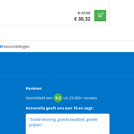
€
37,90
€
30,32
00
beoordelingen
Reviews
Gemiddeld een
9.2
uit
25.000+
reviews
Antonella
geeft ons een
10 en zegt:
"Snelle levering, goede kwaliteit, goede
prijzen"