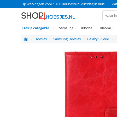
Op werkdagen voor 13:00 uur besteld, dinsdag in huis!
•
Grat
Kies je categorie
Samsung
iPhone
Xiaomi
Hoesjes
Samsung Hoesjes
Galaxy S-Serie
G