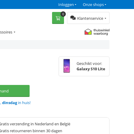
Inloggen
Onze shops
0
Klantenservice
ssoires
Geschikt voor:
Galaxy S10 Lite
lmand
d,
dinsdag
in huis!
Gratis verzending in Nederland en België
Gratis retourneren binnen 30 dagen