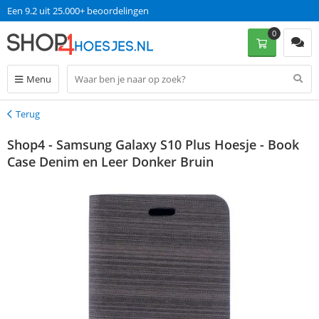
Een 9.2 uit 25.000+ beoordelingen
0
Menu
Terug
Terug
Shop4 - Samsung Galaxy S10 Plus Hoesje - Book
Case Denim en Leer Donker Bruin