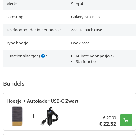
Merk:
Shop4
Samsung:
Galaxy S10 Plus
Telefoonhouder in het hoesje:
Zachte back case
Type hoesje:
Book case
Functionaliteit(en)
:
Ruimte voor pasje(s)
Sta-functie
Bundels
Hoesje + Autolader USB-C Zwart
+
€
27,90
€
22,32