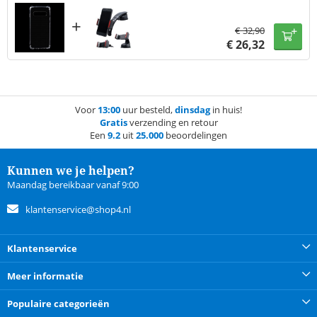
+
€
32,90
€
26,32
Voor
13:00
uur besteld,
dinsdag
in huis!
Gratis
verzending en retour
Een
9.2
uit
25.000
beoordelingen
Kunnen we je helpen?
Maandag bereikbaar vanaf 9:00
klantenservice@shop4.nl
Klantenservice
Meer informatie
Populaire categorieën