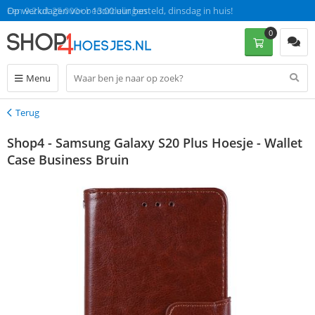
Op werkdagen voor 13:00 uur besteld, dinsdag in huis!
0
Menu
Terug
Terug
Shop4 - Samsung Galaxy S20 Plus Hoesje - Wallet
Case Business Bruin