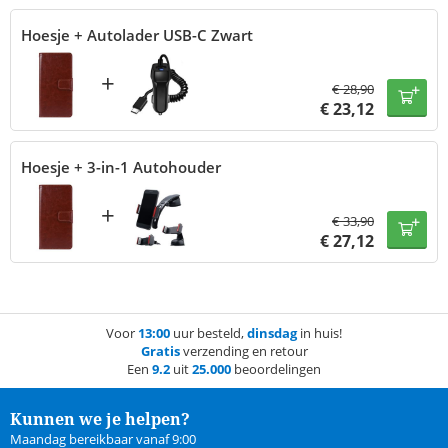
Hoesje + Autolader USB-C Zwart
+
€
28,90
€
23,12
Hoesje + 3-in-1 Autohouder
+
€
33,90
€
27,12
Voor
13:00
uur besteld,
dinsdag
in huis!
Gratis
verzending en retour
Een
9.2
uit
25.000
beoordelingen
Kunnen we je helpen?
Maandag bereikbaar vanaf 9:00