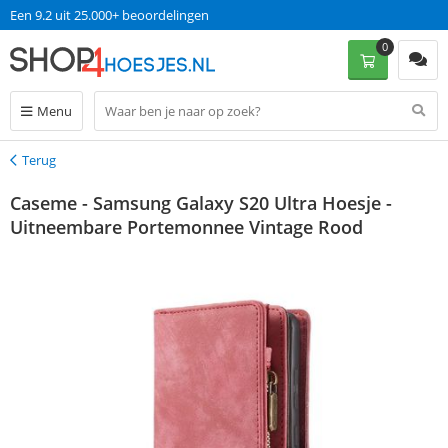
Een 9.2 uit 25.000+ beoordelingen
0
Menu
Terug
Terug
Caseme - Samsung Galaxy S20 Ultra Hoesje -
Uitneembare Portemonnee Vintage Rood