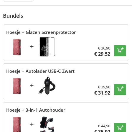
Bundels
Hoesje + Glazen Screenprotector
+
€
36,90
€
29,52
Hoesje + Autolader USB-C Zwart
+
€
39,90
€
31,92
Hoesje + 3-in-1 Autohouder
+
€
44,90
€
35,92