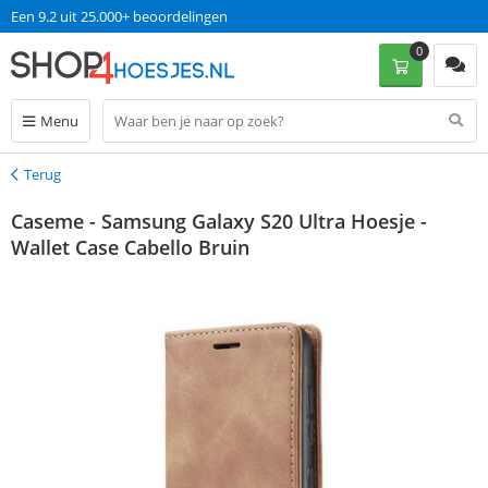
Een 9.2 uit 25.000+ beoordelingen
0
Menu
Terug
Terug
Caseme - Samsung Galaxy S20 Ultra Hoesje -
Wallet Case Cabello Bruin