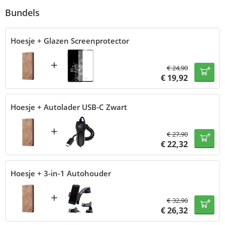
Bundels
Hoesje + Glazen Screenprotector
+
€
24,90
€
19,92
Hoesje + Autolader USB-C Zwart
+
€
27,90
€
22,32
Hoesje + 3-in-1 Autohouder
+
€
32,90
€
26,32