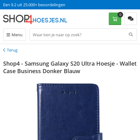
Een 9.2 uit 25.000+ beoordelingen
0
Menu
Terug
Terug
Shop4 - Samsung Galaxy S20 Ultra Hoesje - Wallet
Case Business Donker Blauw