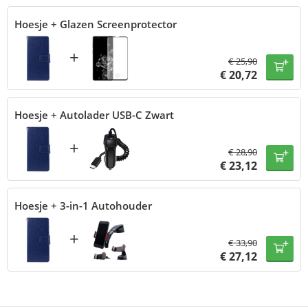
Hoesje + Glazen Screenprotector
+
€
25,90
€
20,72
Hoesje + Autolader USB-C Zwart
+
€
28,90
€
23,12
Hoesje + 3-in-1 Autohouder
+
€
33,90
€
27,12