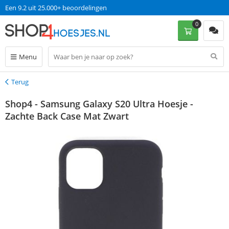
Een 9.2 uit 25.000+ beoordelingen
0
Menu
Terug
Terug
Shop4 - Samsung Galaxy S20 Ultra Hoesje -
Zachte Back Case Mat Zwart