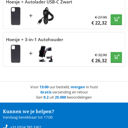
Hoesje + Autolader USB-C Zwart
+
€
27,90
€
22,32
Hoesje + 3-in-1 Autohouder
+
€
32,90
€
26,32
Voor
13:00
uur besteld,
morgen
in huis!
Gratis
verzending en retour
Een
9.2
uit
25.000
beoordelingen
Kunnen we je helpen?
Vandaag bereikbaar tot 17:00
+31 (0)24 785 3362