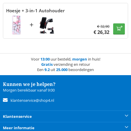
Hoesje + 3-in-1 Autohouder
+
€
32,90
€
26,32
Voor
13:00
uur besteld,
morgen
in huis!
Gratis
verzending en retour
Een
9.2
uit
25.000
beoordelingen
Kunnen we je helpen?
Morgen bereikbaar vanaf 9:00
klantenservice@shop4.nl
Klantenservice
Meer informatie