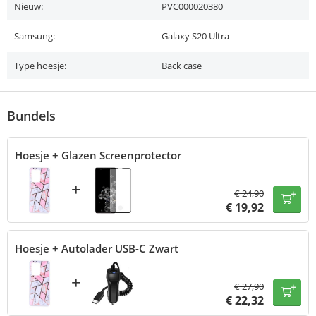
Nieuw:
PVC000020380
Samsung:
Galaxy S20 Ultra
Type hoesje:
Back case
Bundels
Hoesje + Glazen Screenprotector
+
€
24,90
€
19,92
Hoesje + Autolader USB-C Zwart
+
€
27,90
€
22,32