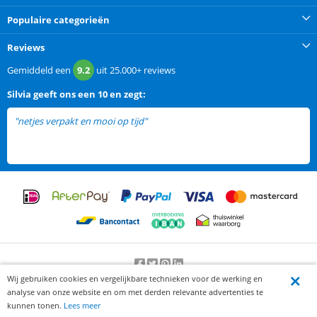
Populaire categorieën
Reviews
Gemiddeld een
9.2
uit
25.000+
reviews
Silvia
geeft ons een
10 en zegt:
"netjes verpakt en mooi op tijd"
Wij gebruiken cookies en vergelijkbare technieken voor de werking en
Beoordeling door klanten:
9.2
/
10
-
25000
beoordelingen
analyse van onze website en om met derden relevante advertenties te
© 2012-2026 Knaak Commerce B.V.
kunnen tonen.
Lees meer