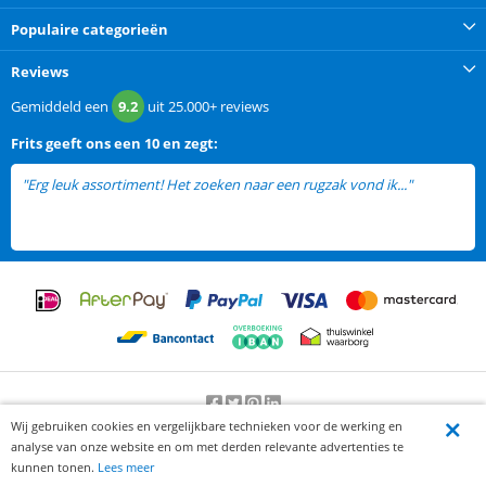
Populaire categorieën
Reviews
Gemiddeld een
9.2
uit
25.000+
reviews
Frits
geeft ons een
10 en zegt:
"Erg leuk assortiment! Het zoeken naar een rugzak vond ik..."
lees
meer
Wij gebruiken cookies en vergelijkbare technieken voor de werking en
Beoordeling door klanten:
9.2
/
10
-
25000
beoordelingen
analyse van onze website en om met derden relevante advertenties te
© 2012-2026 Knaak Commerce B.V.
kunnen tonen.
Lees meer