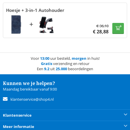
Hoesje + 3-in-1 Autohouder
+
€
36,10
€
28,88
Voor
13:00
uur besteld,
morgen
in huis!
Gratis
verzending en retour
Een
9.2
uit
25.000
beoordelingen
Kunnen we je helpen?
Maandag bereikbaar vanaf 9:00
klantenservice@shop4.nl
Klantenservice
Meer informatie