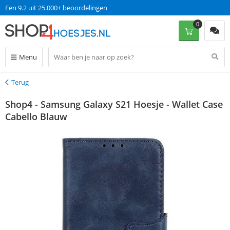
Een 9.2 uit 25.000+ beoordelingen
0
Menu
Terug
Terug
Shop4 - Samsung Galaxy S21 Hoesje - Wallet Case
Cabello Blauw