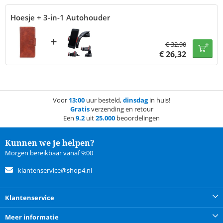
Hoesje + 3-in-1 Autohouder
+
€
32,90
€
26,32
Voor
13:00
uur besteld,
dinsdag
in huis!
Gratis
verzending en retour
Een
9.2
uit
25.000
beoordelingen
Kunnen we je helpen?
Morgen bereikbaar vanaf 9:00
klantenservice@shop4.nl
Klantenservice
Meer informatie