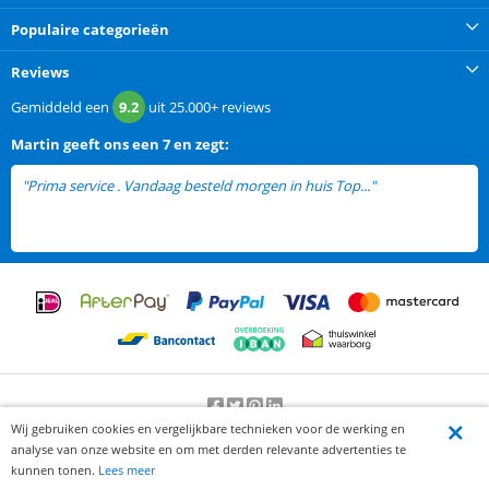
Populaire categorieën
Reviews
Gemiddeld een
9.2
uit
25.000+
reviews
Martin
geeft ons een
7 en zegt:
"Prima service . Vandaag besteld morgen in huis Top..."
lees meer
Wij gebruiken cookies en vergelijkbare technieken voor de werking en
Beoordeling door klanten:
9.2
/
10
-
25000
beoordelingen
analyse van onze website en om met derden relevante advertenties te
© 2012-2026 Knaak Commerce B.V.
kunnen tonen.
Lees meer