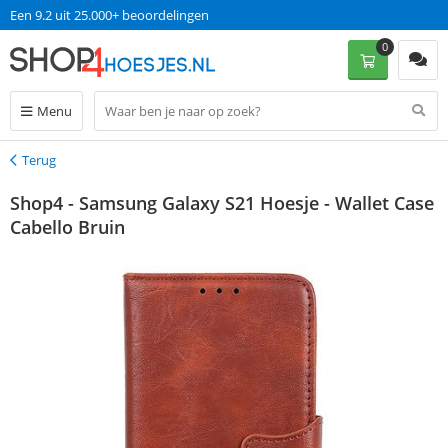
Een 9.2 uit 25.000+ beoordelingen
0
Menu
Terug
Terug
Shop4 - Samsung Galaxy S21 Hoesje - Wallet Case
Cabello Bruin