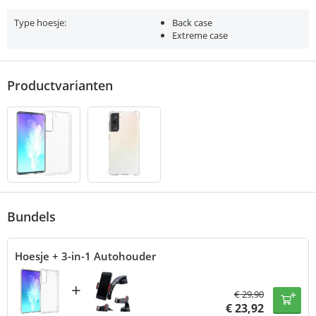
Type hoesje:
Back case
Extreme case
Productvarianten
Bundels
Hoesje + 3-in-1 Autohouder
+
€
29,90
€
23,92