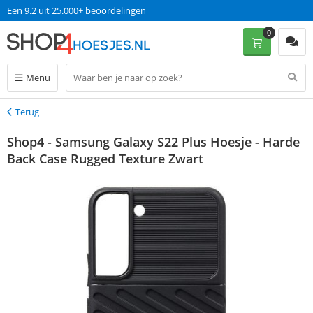
Een 9.2 uit 25.000+ beoordelingen
0
Menu
Terug
Terug
Shop4 - Samsung Galaxy S22 Plus Hoesje - Harde
Back Case Rugged Texture Zwart