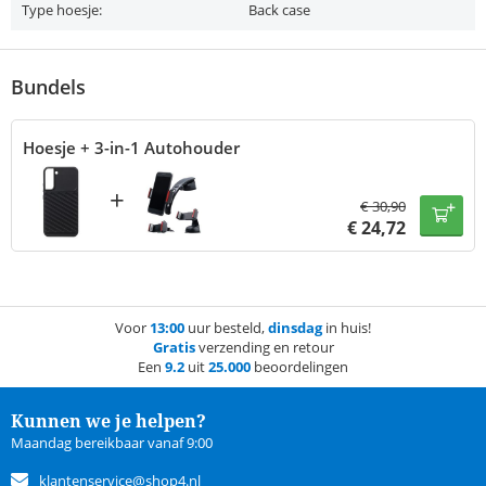
Type hoesje:
Back case
Bundels
Hoesje + 3-in-1 Autohouder
+
€
30,90
€
24,72
Voor
13:00
uur besteld,
dinsdag
in huis!
Gratis
verzending en retour
Een
9.2
uit
25.000
beoordelingen
Kunnen we je helpen?
Maandag bereikbaar vanaf 9:00
klantenservice@shop4.nl