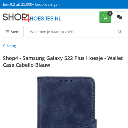
Een 9.2 uit 25.000+ beoordelingen
0
Menu
Terug
Terug
Shop4 - Samsung Galaxy S22 Plus Hoesje - Wallet
Case Cabello Blauw