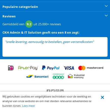
Populaire categorieën
Reviews
Gemiddeld een
9.2
uit
25.000+
reviews
CKH Admin & IT Solution
geeft ons een
8 en zegt:
"snelle levering, eenvoudig te bestellen, geen verzendkosten"
Wij gebruiken cookies en vergelijkbare technieken voor de werking en
Beoordeling door klanten:
9.2
/
10
-
25000
beoordelingen
analyse van onze website en om met derden relevante advertenties te
© 2012-2026 Knaak Commerce B.V.
kunnen tonen.
Lees meer