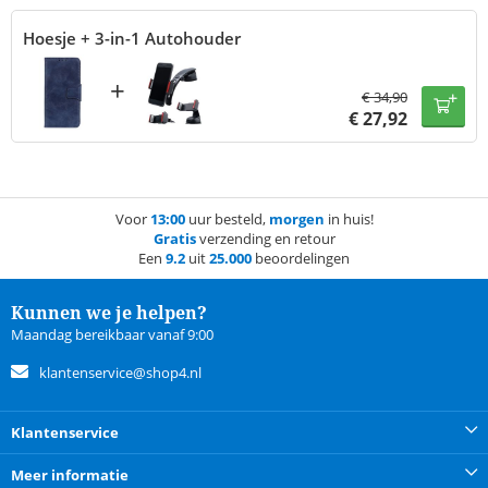
Hoesje + 3-in-1 Autohouder
+
€
34,90
€
27,92
Voor
13:00
uur besteld,
morgen
in huis!
Gratis
verzending en retour
Een
9.2
uit
25.000
beoordelingen
Kunnen we je helpen?
Maandag bereikbaar vanaf 9:00
klantenservice@shop4.nl
Klantenservice
Meer informatie