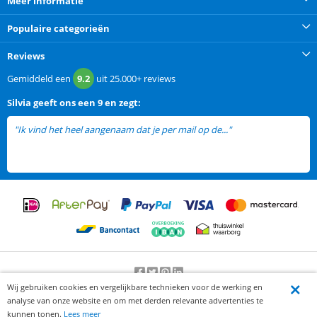
Meer informatie
Populaire categorieën
Reviews
Gemiddeld een
9.2
uit
25.000+
reviews
Silvia
geeft ons een
9 en zegt:
"Ik vind het heel aangenaam dat je per mail op de..."
lees meer
Wij gebruiken cookies en vergelijkbare technieken voor de werking en
Beoordeling door klanten:
9.2
/
10
-
25000
beoordelingen
analyse van onze website en om met derden relevante advertenties te
© 2012-2026 Knaak Commerce B.V.
kunnen tonen.
Lees meer