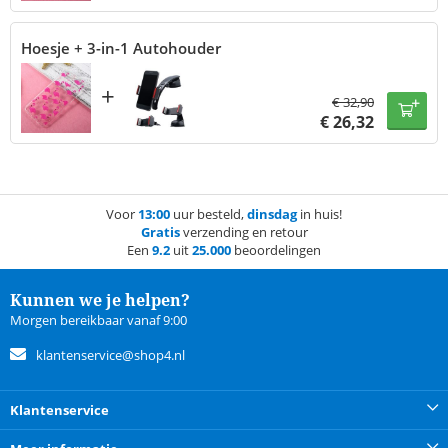
Hoesje + 3-in-1 Autohouder
+
€
32,90
€
26,32
Voor
13:00
uur besteld,
dinsdag
in huis!
Gratis
verzending en retour
Een
9.2
uit
25.000
beoordelingen
Kunnen we je helpen?
Morgen bereikbaar vanaf 9:00
klantenservice@shop4.nl
Klantenservice