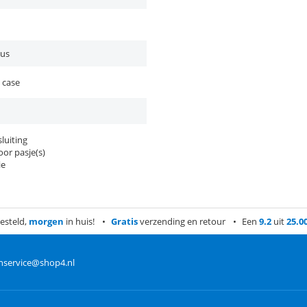
lus
 case
luiting
or pasje(s)
ie
esteld,
morgen
in huis!
Gratis
verzending en retour
Een
9.2
uit
25.0
nservice@shop4.nl