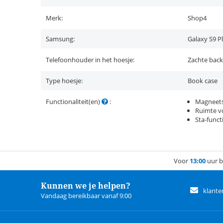
Merk:
Shop4
Samsung:
Galaxy S9 P
Telefoonhouder in het hoesje:
Zachte back
Type hoesje:
Book case
Functionaliteit(en)
:
Magneets
Ruimte vo
Sta-funct
Voor
13:00
uur b
Kunnen we je helpen?
klante
Vandaag bereikbaar vanaf 9:00