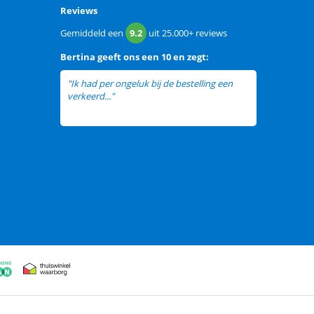
Reviews
Gemiddeld een
9.2
uit
25.000+
reviews
Bertina
geeft ons een
10 en zegt:
"Ik had per ongeluk bij de bestelling een
verkeerd..."
lees meer