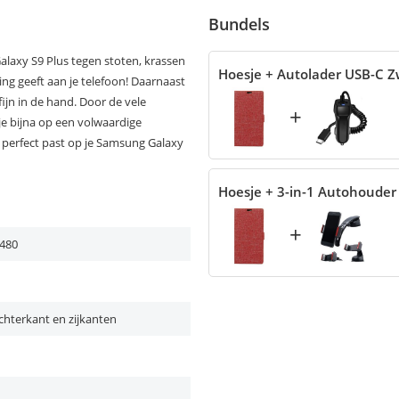
Bundels
alaxy S9 Plus tegen stoten, krassen
Hoesje + Autolader USB-C Z
ing geeft aan je telefoon! Daarnaast
fijn in de hand. Door de vele
+
je bijna op een volwaardige
perfect past op je Samsung Galaxy
Hoesje + 3-in-1 Autohouder
+
480
chterkant en zijkanten