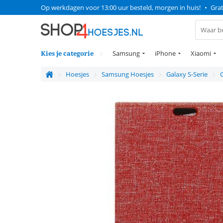
Op werkdagen voor 13:00 uur besteld, morgen in huis!
•
Grat
Kies je categorie
Samsung
iPhone
Xiaomi
Hoesjes
Samsung Hoesjes
Galaxy S-Serie