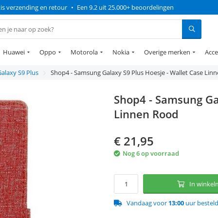
is verzending en retour
•
Een 9.2 uit 25.000+ beoordelingen
Huawei
Oppo
Motorola
Nokia
Overige merken
Acce
Galaxy S9 Plus
Shop4 - Samsung Galaxy S9 Plus Hoesje - Wallet Case Lin
Shop4 - Samsung Gal
Linnen Rood
€
21,95
Nog 6 op voorraad
In winke
Vandaag voor
13:00
uur bestel