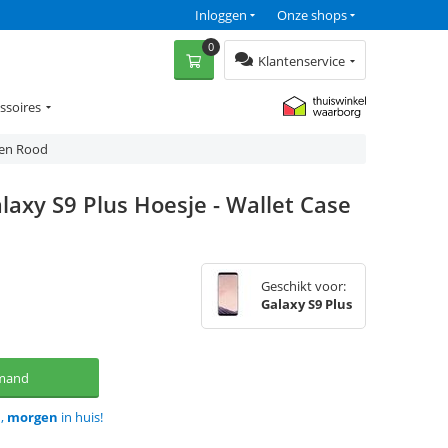
Inloggen
Onze shops
0
Klantenservice
ssoires
nen Rood
axy S9 Plus Hoesje - Wallet Case
Geschikt voor:
Galaxy S9 Plus
lmand
d,
morgen
in huis!