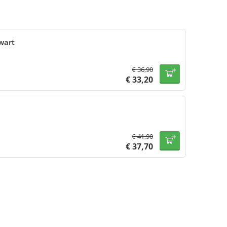
wart
€
36,90
€
33,20
€
41,90
€
37,70