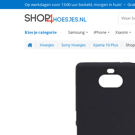
Op werkdagen voor 13:00 uur besteld, morgen in huis!
•
Grat
Kies je categorie
Samsung
iPhone
Xiaomi
Hoesjes
Sony Hoesjes
Xperia 10 Plus
Shop4