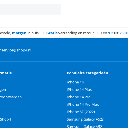
esteld,
morgen
in huis!
Gratis
verzending en retour
Een
9.2
uit
25.0
nservice@shop4.nl
rmatie
Populaire categorieën
iPhone 14
ngen
iPhone 14 Plus
voorwaarden
iPhone 14 Pro
iPhone 14 Pro Max
iPhone SE (2022)
 Shop4
Samsung Galaxy A52s
Samsung Galaxy A52