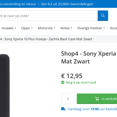
is verzending en retour
•
Een 9.2 uit 25.000+ beoordelingen
Huawei
Oppo
Motorola
Nokia
Overige merken
Acce
 - Sony Xperia 10 Plus Hoesje - Zachte Back Case Mat Zwart
Shop4 - Sony Xperia
Mat Zwart
€
12,95
Nog 6 op voorraad
In winke
Vandaag voor
13:00
uur bestel