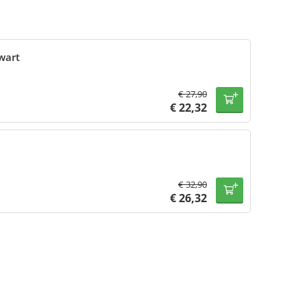
wart
€
27,90
€
22,32
€
32,90
€
26,32