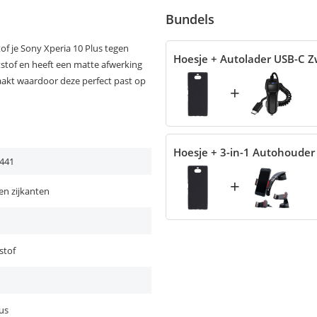
Bundels
f je Sony Xperia 10 Plus tegen
Hoesje + Autolader USB-C Z
tstof en heeft een matte afwerking
aakt waardoor deze perfect past op
+
Hoesje + 3-in-1 Autohouder
441
+
en zijkanten
stof
lus