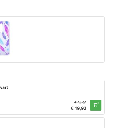
wart
€
24,90
€
19,92