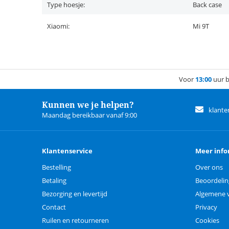
Type hoesje:
Back case
Xiaomi:
Mi 9T
Voor
13:00
uur b
Kunnen we je helpen?
klante
Maandag bereikbaar vanaf 9:00
Klantenservice
Meer info
Bestelling
Over ons
Betaling
Beoordeli
Bezorging en levertijd
Algemene 
Contact
Privacy
Ruilen en retourneren
Cookies