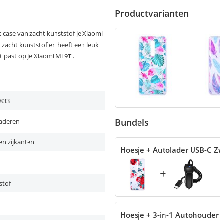
Productvarianten
case van zacht kunststof je Xiaomi
n zacht kunststof en heeft een leuk
 past op je Xiaomi Mi 9T .
833
Bundels
laderen
en zijkanten
Hoesje + Autolader USB-C Z
t
+
stof
Hoesje + 3-in-1 Autohouder