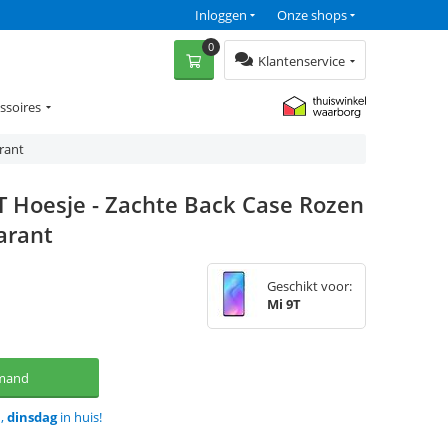
Inloggen
Onze shops
0
Klantenservice
ssoires
rant
T Hoesje - Zachte Back Case Rozen
arant
Geschikt voor:
Mi 9T
lmand
d,
dinsdag
in huis!