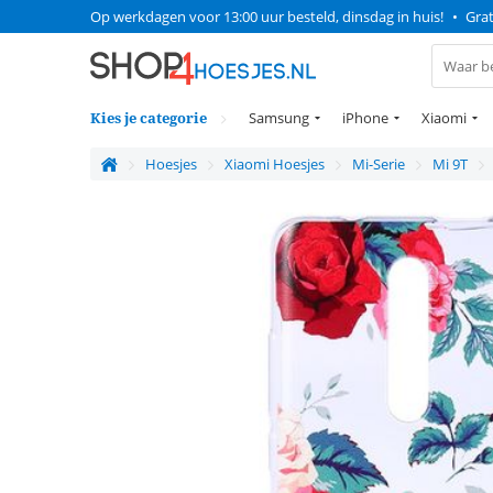
Op werkdagen voor 13:00 uur besteld, dinsdag in huis!
•
Grat
Kies je categorie
Samsung
iPhone
Xiaomi
Hoesjes
Xiaomi Hoesjes
Mi-Serie
Mi 9T