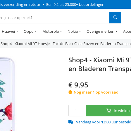
is verzending en retour
•
Een 9.2 uit 25.000+ beoordelingen
Huawei
Oppo
Motorola
Nokia
Overige merken
Acce
Shop4 - Xiaomi Mi 9T Hoesje - Zachte Back Case Rozen en Bladeren Transpa
Shop4 - Xiaomi Mi 9
en Bladeren Transp
€
9,95
Nog maar 1 op voorraad
In winke
Vandaag voor
13:00
uur bestel