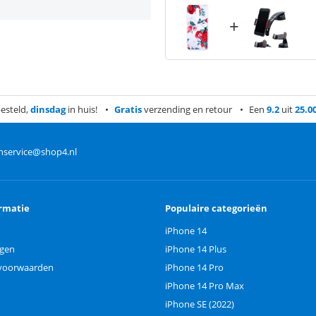
+
esteld,
dinsdag
in huis!
Gratis
verzending en retour
Een
9.2
uit
25.0
nservice@shop4.nl
rmatie
Populaire categorieën
iPhone 14
ngen
iPhone 14 Plus
voorwaarden
iPhone 14 Pro
iPhone 14 Pro Max
iPhone SE (2022)