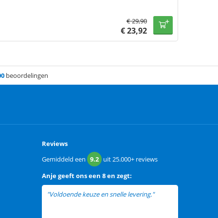
€
29,90
€
23,92
00
beoordelingen
Reviews
Gemiddeld een
9.2
uit
25.000+
reviews
Anje
geeft ons een
8 en zegt:
"Voldoende keuze en snelle levering."